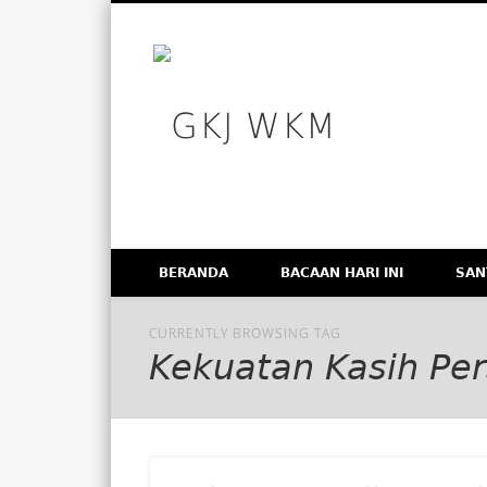
GKJ WK
Facebook
Vimeo
Membangun Gereja Kokoh melalui Pelayanan Holistik, T
BERANDA
BACAAN HARI INI
SAN
CURRENTLY BROWSING TAG
Kekuatan Kasih Pe