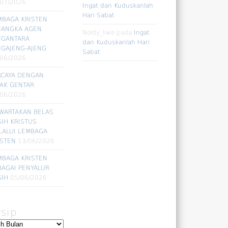
/07/2026
Ingat dan Kuduskanlah
Hari Sabat
MBAGA KRISTEN
NANGKA AGEN
Noldy_liwe
pada
Ingat
NGANTARA
dan Kuduskanlah Hari
NGAJENG-AJENG
Sabat
/06/2026
RCAYA DENGAN
DAK GENTAR
/06/2026
WARTAKAN BELAS
SIH KRISTUS
LALUI LEMBAGA
ISTEN
13/06/2026
MBAGA KRISTEN
BAGAI PENYALUR
SIH
05/06/2026
rsip
ip