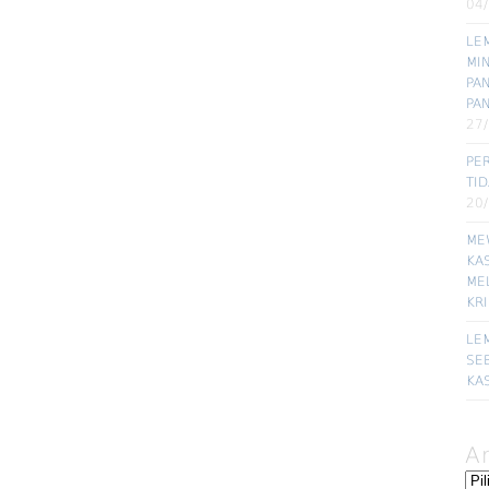
04
LE
MI
PA
PA
27
PE
TI
20
ME
KA
ME
KR
LE
SE
KA
A
Ars