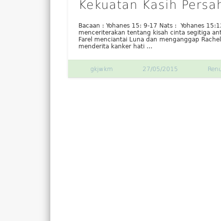
Kekuatan Kasih Persa
Bacaan : Yohanes 15: 9-17 Nats : Yohanes 15:1
menceriterakan tentang kisah cinta segitiga ant
Farel menciantai Luna dan menganggap Rachel h
menderita kanker hati …
gkjwkm
27/05/2015
Ren