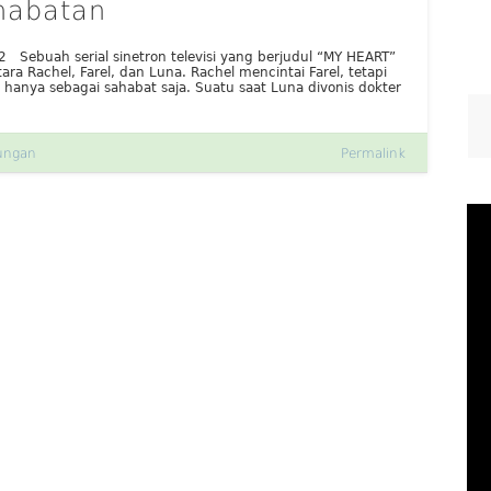
habatan
2 Sebuah serial sinetron televisi yang berjudul “MY HEART”
ara Rachel, Farel, dan Luna. Rachel mencintai Farel, tetapi
anya sebagai sahabat saja. Suatu saat Luna divonis dokter
ungan
Permalink