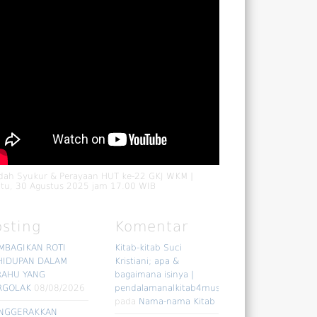
dah Syukur & Perayaan HUT ke-22 GKJ WKM |
tu, 30 Agustus 2025 jam 17.00 WIB
osting
Komentar
MBAGIKAN ROTI
Kitab-kitab Suci
HIDUPAN DALAM
Kristiani; apa &
RAHU YANG
bagaimana isinya |
RGOLAK
08/08/2026
pendalamanalkitab4muslim
pada
Nama-nama Kitab
NGGERAKKAN