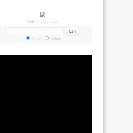
Ketik kata atau ayat:
Alkitab
Bahan