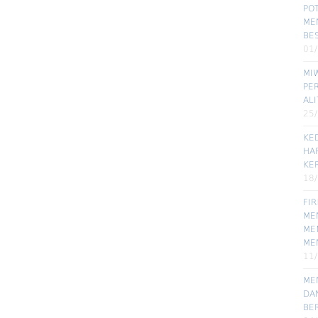
POT
ME
BE
01
MIW
PE
ALI
25
KE
HA
KE
18
FI
MEN
ME
ME
11
ME
DA
BE