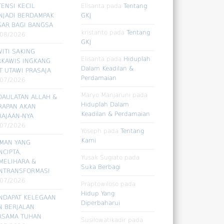
ENSI KECIL
Elisanta
pada
Tentang
NJADI BERDAMPAK
GKJ
SAR BAGI BANGSA
kristanto
pada
Tentang
/08/2026
GKJ
ITI SAKING
Elisanta
pada
Hiduplah
RKAWIS INGKANG
Dalam Keadilan &
T UTAWI PRASAJA
Perdamaian
/07/2026
Maryo Manjaruni
pada
DAULATAN ALLAH &
Hiduplah Dalam
RAPAN AKAN
Keadilan & Perdamaian
RAJAAN-NYA
/07/2026
Yoseph
pada
Tentang
Kami
RMAN YANG
CIPTA,
Yusak Sugiato
pada
MELIHARA &
Suka Berbagi
NTRANSFORMASI
/07/2026
Praptowiloso
pada
Hidup Yang
NDAPAT KELEGAAN
Diperbaharui
N BERJALAN
RSAMA TUHAN
Susilowatikadir
pada