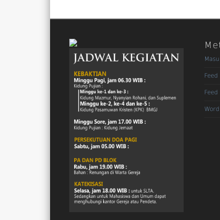
Me
Masu
Feed 
Feed
Word