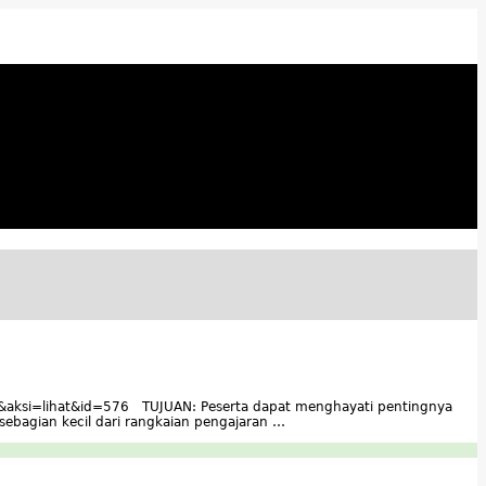
es&aksi=lihat&id=576 TUJUAN: Peserta dapat menghayati pentingnya
bagian kecil dari rangkaian pengajaran …