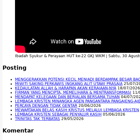
Ibadah Syukur & Perayaan HUT ke-22 GKJ WKM | Sabtu, 30 Agus
Posting
MENGGERAKKAN POTENSI KECIL MENJADI BERDAMPAK BESAR BA
MIWITI SAKING PERKAWIS INGKANG ALIT UTAWI PRASAJA
25/07/2
KEDAULATAN ALLAH & HARAPAN AKAN KERAJAAN-NYA
18/07/2026
FIRMAN YANG MENCIPTA, MEMELIHARA & MENTRANSFORMASI
11/
MENDAPAT KELEGAAN DAN BERJALAN BERSAMA TUHAN
04/07/20
LEMBAGA KRISTEN MINANGKA AGEN PANGANTARA PANGAJENG-AJ
PERCAYA DENGAN TIDAK GENTAR
20/06/2026
MEWARTAKAN BELAS KASIH KRISTUS MELALUI LEMBAGA KRISTEN
LEMBAGA KRISTEN SEBAGAI PENYALUR KASIH
05/06/2026
TRINITAS TAK TERBATAS
29/05/2026
Komentar