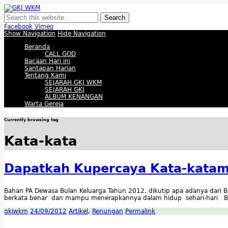
GKJ WKM
Membangun Gereja Kokoh melalui Pelayanan Holistik, Teknologi, dan Buda
Facebook
Vimeo
Show Navigation
Hide Navigation
Beranda
CALL GOD
Bacaan Hari ini
Santapan Harian
Tentang Kami
SEJARAH GKJ WKM
SEJARAH GKJ
ALBUM KENANGAN
Warta Gereja
Currently browsing tag
Kata-kata
Dapatkah Kupercaya Kata-kata
Bahan PA Dewasa Bulan Keluarga Tahun 2012, dikutip apa adanya dari 
berkata benar dan mampu menerapkannya dalam hidup sehari-hari BAHA
gkjwkm
24/09/2012
Artikel
,
Renungan
Permalink