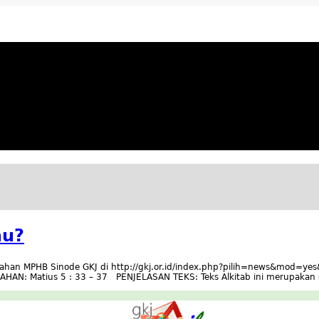
ya Apresiatif
mu?
Bahan MPHB Sinode GKJ di http://gkj.or.id/index.php?pilih=news&mod=y
N: Matius 5 : 33 – 37 PENJELASAN TEKS: Teks Alkitab ini merupakan se