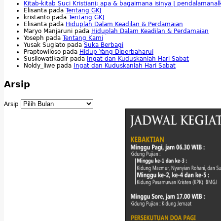
Kitab-kitab Suci Kristiani; apa & bagaimana isinya | pendalamana
Elisanta
pada
Tentang GKJ
kristanto
pada
Tentang GKJ
Elisanta
pada
Hiduplah Dalam Keadilan & Perdamaian
Maryo Manjaruni
pada
Hiduplah Dalam Keadilan & Perdamaian
Yoseph
pada
Tentang Kami
Yusak Sugiato
pada
Suka Berbagi
Praptowiloso
pada
Hidup Yang Diperbaharui
Susilowatikadir
pada
Ingat dan Kuduskanlah Hari Sabat
Noldy_liwe
pada
Ingat dan Kuduskanlah Hari Sabat
Arsip
Arsip