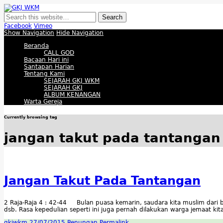
GKJ WKM
Membangun Gereja Kokoh melalui Pelayanan Holistik, Teknologi, dan Buda
Facebook
Vimeo
Show Navigation
Hide Navigation
Beranda
CALL GOD
Bacaan Hari ini
Santapan Harian
Tentang Kami
SEJARAH GKJ WKM
SEJARAH GKJ
ALBUM KENANGAN
Warta Gereja
Currently browsing tag
jangan takut pada tantangan
Jangan Takut Pada Tantangan
2 Raja-Raja 4 : 42-44 Bulan puasa kemarin, saudara kita muslim dari
dsb. Rasa kepedulian seperti ini juga pernah dilakukan warga jemaat ki
gkjwkm
27/07/2015
Renungan
Permalink