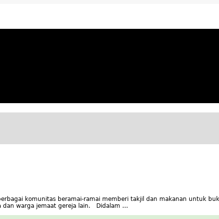
ya Apresiatif
 berbagai komunitas beramai-ramai memberi takjil dan makanan untuk bu
ta dan warga jemaat gereja lain. Didalam …