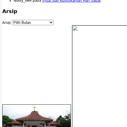
Noldy_liwe
pada
Ingat dan Kuduskanlah Hari Sabat
Arsip
Arsip