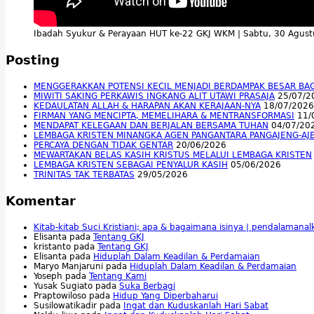
Ibadah Syukur & Perayaan HUT ke-22 GKJ WKM | Sabtu, 30 Agus
Posting
MENGGERAKKAN POTENSI KECIL MENJADI BERDAMPAK BESAR BA
MIWITI SAKING PERKAWIS INGKANG ALIT UTAWI PRASAJA
25/07/2
KEDAULATAN ALLAH & HARAPAN AKAN KERAJAAN-NYA
18/07/2026
FIRMAN YANG MENCIPTA, MEMELIHARA & MENTRANSFORMASI
11/
MENDAPAT KELEGAAN DAN BERJALAN BERSAMA TUHAN
04/07/20
LEMBAGA KRISTEN MINANGKA AGEN PANGANTARA PANGAJENG-AJ
PERCAYA DENGAN TIDAK GENTAR
20/06/2026
MEWARTAKAN BELAS KASIH KRISTUS MELALUI LEMBAGA KRISTEN
LEMBAGA KRISTEN SEBAGAI PENYALUR KASIH
05/06/2026
TRINITAS TAK TERBATAS
29/05/2026
Komentar
Kitab-kitab Suci Kristiani; apa & bagaimana isinya | pendalamana
Elisanta
pada
Tentang GKJ
kristanto
pada
Tentang GKJ
Elisanta
pada
Hiduplah Dalam Keadilan & Perdamaian
Maryo Manjaruni
pada
Hiduplah Dalam Keadilan & Perdamaian
Yoseph
pada
Tentang Kami
Yusak Sugiato
pada
Suka Berbagi
Praptowiloso
pada
Hidup Yang Diperbaharui
Susilowatikadir
pada
Ingat dan Kuduskanlah Hari Sabat