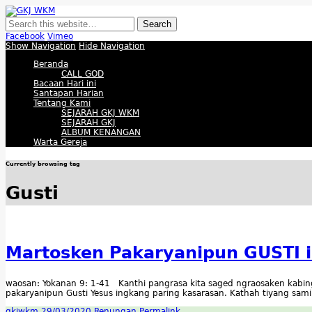
GKJ WKM
Membangun Gereja Kokoh melalui Pelayanan Holistik, Teknologi, dan Buda
Facebook
Vimeo
Show Navigation
Hide Navigation
Beranda
CALL GOD
Bacaan Hari ini
Santapan Harian
Tentang Kami
SEJARAH GKJ WKM
SEJARAH GKJ
ALBUM KENANGAN
Warta Gereja
Currently browsing tag
Gusti
Martosken Pakaryanipun GUSTI i
waosan: Yokanan 9: 1-41 Kanthi pangrasa kita saged ngraosaken kabing
pakaryanipun Gusti Yesus ingkang paring kasarasan. Kathah tiyang sam
gkjwkm
29/03/2020
Renungan
Permalink