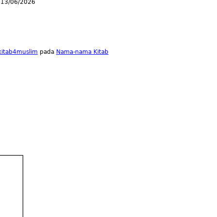
13/06/2026
lkitab4muslim
pada
Nama-nama Kitab