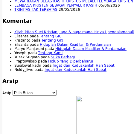
MEWARTAKAN BELAS KASIH KRISTUS MELALUI LEMBAGA KRISTEN
LEMBAGA KRISTEN SEBAGAI PENYALUR KASIH
05/06/2026
TRINITAS TAK TERBATAS
29/05/2026
Komentar
Kitab-kitab Suci Kristiani; apa & bagaimana isinya | pendalamana
Elisanta
pada
Tentang GKJ
kristanto
pada
Tentang GKJ
Elisanta
pada
Hiduplah Dalam Keadilan & Perdamaian
Maryo Manjaruni
pada
Hiduplah Dalam Keadilan & Perdamaian
Yoseph
pada
Tentang Kami
Yusak Sugiato
pada
Suka Berbagi
Praptowiloso
pada
Hidup Yang Diperbaharui
Susilowatikadir
pada
Ingat dan Kuduskanlah Hari Sabat
Noldy_liwe
pada
Ingat dan Kuduskanlah Hari Sabat
Arsip
Arsip