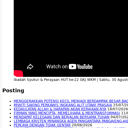
Ibadah Syukur & Perayaan HUT ke-22 GKJ WKM | Sabtu, 30 Agus
Posting
MENGGERAKKAN POTENSI KECIL MENJADI BERDAMPAK BESAR BA
MIWITI SAKING PERKAWIS INGKANG ALIT UTAWI PRASAJA
25/07/2
KEDAULATAN ALLAH & HARAPAN AKAN KERAJAAN-NYA
18/07/2026
FIRMAN YANG MENCIPTA, MEMELIHARA & MENTRANSFORMASI
11/
MENDAPAT KELEGAAN DAN BERJALAN BERSAMA TUHAN
04/07/20
LEMBAGA KRISTEN MINANGKA AGEN PANGANTARA PANGAJENG-AJ
PERCAYA DENGAN TIDAK GENTAR
20/06/2026