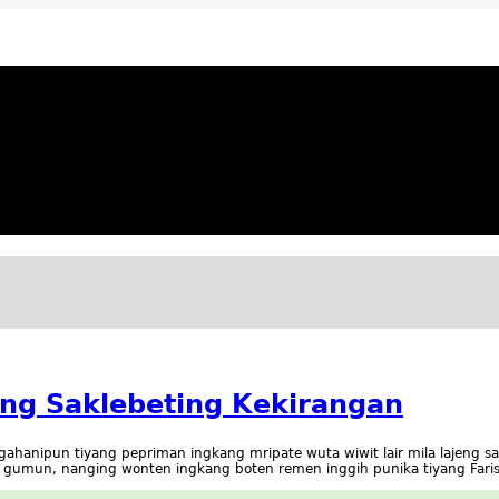
ya Apresiatif
ng Saklebeting Kekirangan
ahanipun tiyang pepriman ingkang mripate wuta wiwit lair mila lajeng s
i gumun, nanging wonten ingkang boten remen inggih punika tiyang Faris