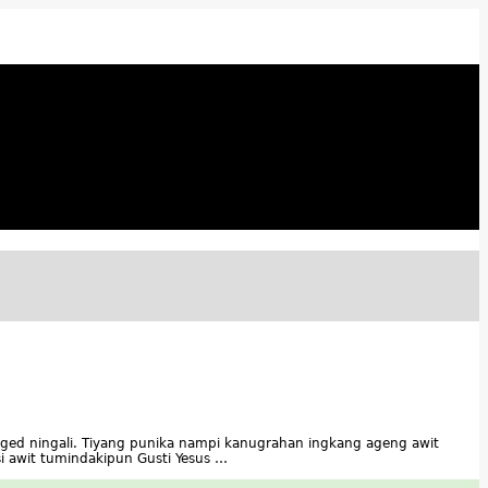
aged ningali. Tiyang punika nampi kanugrahan ingkang ageng awit
i awit tumindakipun Gusti Yesus …