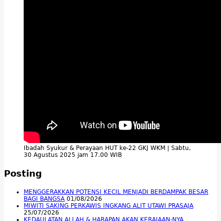
Ibadah Syukur & Perayaan HUT ke-22 GKJ WKM | Sabtu,
30 Agustus 2025 jam 17.00 WIB
Posting
MENGGERAKKAN POTENSI KECIL MENJADI BERDAMPAK BESAR
BAGI BANGSA
01/08/2026
MIWITI SAKING PERKAWIS INGKANG ALIT UTAWI PRASAJA
25/07/2026
KEDAULATAN ALLAH & HARAPAN AKAN KERAJAAN-NYA