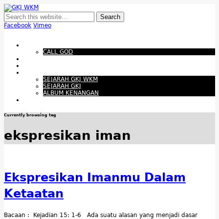
GKJ WKM
Membangun Gereja Kokoh melalui Pelayanan Holistik, Teknologi, dan
Budaya Apresiatif
Facebook
Vimeo
Show Navigation
Hide Navigation
Beranda
CALL GOD
Bacaan Hari ini
Santapan Harian
Tentang Kami
SEJARAH GKJ WKM
SEJARAH GKJ
ALBUM KENANGAN
Warta Gereja
Currently browsing tag
ekspresikan iman
Ekspresikan Imanmu Dalam
Ketaatan
Bacaan : Kejadian 15: 1-6 Ada suatu alasan yang menjadi dasar