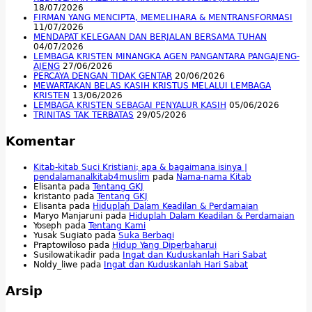
18/07/2026
FIRMAN YANG MENCIPTA, MEMELIHARA & MENTRANSFORMASI
11/07/2026
MENDAPAT KELEGAAN DAN BERJALAN BERSAMA TUHAN
04/07/2026
LEMBAGA KRISTEN MINANGKA AGEN PANGANTARA PANGAJENG-
AJENG
27/06/2026
PERCAYA DENGAN TIDAK GENTAR
20/06/2026
MEWARTAKAN BELAS KASIH KRISTUS MELALUI LEMBAGA
KRISTEN
13/06/2026
LEMBAGA KRISTEN SEBAGAI PENYALUR KASIH
05/06/2026
TRINITAS TAK TERBATAS
29/05/2026
Komentar
Kitab-kitab Suci Kristiani; apa & bagaimana isinya |
pendalamanalkitab4muslim
pada
Nama-nama Kitab
Elisanta
pada
Tentang GKJ
kristanto
pada
Tentang GKJ
Elisanta
pada
Hiduplah Dalam Keadilan & Perdamaian
Maryo Manjaruni
pada
Hiduplah Dalam Keadilan & Perdamaian
Yoseph
pada
Tentang Kami
Yusak Sugiato
pada
Suka Berbagi
Praptowiloso
pada
Hidup Yang Diperbaharui
Susilowatikadir
pada
Ingat dan Kuduskanlah Hari Sabat
Noldy_liwe
pada
Ingat dan Kuduskanlah Hari Sabat
Arsip