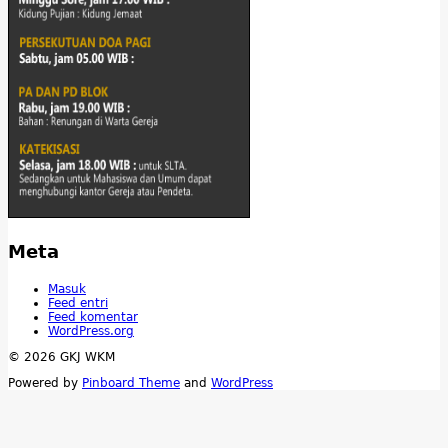
Meta
Masuk
Feed entri
Feed komentar
WordPress.org
© 2026 GKJ WKM
Powered by
Pinboard Theme
and
WordPress