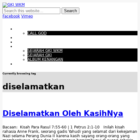
GKJ WKM
Membangun Gereja Kokoh melalui Pelayanan Holistik, Teknologi, dan
Budaya Apresiatif
Facebook
Vimeo
Show Navigation
Hide Navigation
Beranda
CALL GOD
Bacaan Hari ini
Santapan Harian
Tentang Kami
SEJARAH GKJ WKM
SEJARAH GKJ
ALBUM KENANGAN
Warta Gereja
Currently browsing tag
diselamatkan
Diselamatkan Oleh KasihNya
Bacaan: Kisah Para Rasul 7:55-60 | 1 Petrus 2:1-10 Inilah kisah
rahasia Anne Frank, seorang gadis Yahudi yang selamat dari kekejaman
Nazi selama Perang Dunia II karena kasih sayang orang-orang yang