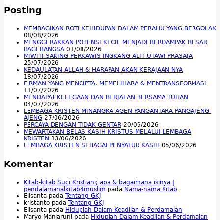
Posting
MEMBAGIKAN ROTI KEHIDUPAN DALAM PERAHU YANG BERGOLAK
08/08/2026
MENGGERAKKAN POTENSI KECIL MENJADI BERDAMPAK BESAR
BAGI BANGSA
01/08/2026
MIWITI SAKING PERKAWIS INGKANG ALIT UTAWI PRASAJA
25/07/2026
KEDAULATAN ALLAH & HARAPAN AKAN KERAJAAN-NYA
18/07/2026
FIRMAN YANG MENCIPTA, MEMELIHARA & MENTRANSFORMASI
11/07/2026
MENDAPAT KELEGAAN DAN BERJALAN BERSAMA TUHAN
04/07/2026
LEMBAGA KRISTEN MINANGKA AGEN PANGANTARA PANGAJENG-
AJENG
27/06/2026
PERCAYA DENGAN TIDAK GENTAR
20/06/2026
MEWARTAKAN BELAS KASIH KRISTUS MELALUI LEMBAGA
KRISTEN
13/06/2026
LEMBAGA KRISTEN SEBAGAI PENYALUR KASIH
05/06/2026
Komentar
Kitab-kitab Suci Kristiani; apa & bagaimana isinya |
pendalamanalkitab4muslim
pada
Nama-nama Kitab
Elisanta
pada
Tentang GKJ
kristanto
pada
Tentang GKJ
Elisanta
pada
Hiduplah Dalam Keadilan & Perdamaian
Maryo Manjaruni
pada
Hiduplah Dalam Keadilan & Perdamaian