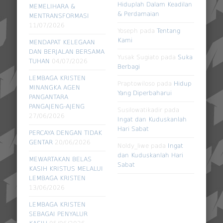
Hiduplah Dalam Keadilan
MEMELIHARA &
& Perdamaian
MENTRANSFORMASI
11/07/2026
Yoseph
pada
Tentang
Kami
MENDAPAT KELEGAAN
DAN BERJALAN BERSAMA
Yusak Sugiato
pada
Suka
TUHAN
04/07/2026
Berbagi
LEMBAGA KRISTEN
Praptowiloso
pada
Hidup
MINANGKA AGEN
Yang Diperbaharui
PANGANTARA
PANGAJENG-AJENG
Susilowatikadir
pada
27/06/2026
Ingat dan Kuduskanlah
Hari Sabat
PERCAYA DENGAN TIDAK
GENTAR
20/06/2026
Noldy_liwe
pada
Ingat
dan Kuduskanlah Hari
MEWARTAKAN BELAS
Sabat
KASIH KRISTUS MELALUI
LEMBAGA KRISTEN
13/06/2026
LEMBAGA KRISTEN
SEBAGAI PENYALUR