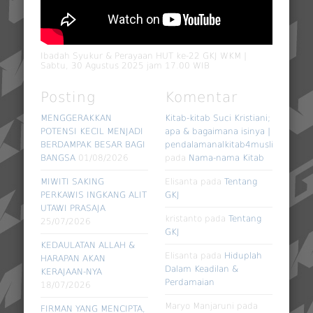
Ibadah Syukur & Perayaan HUT ke-22 GKJ WKM |
Sabtu, 30 Agustus 2025 jam 17.00 WIB
Posting
Komentar
MENGGERAKKAN
Kitab-kitab Suci Kristiani;
POTENSI KECIL MENJADI
apa & bagaimana isinya |
BERDAMPAK BESAR BAGI
pendalamanalkitab4muslim
BANGSA
01/08/2026
pada
Nama-nama Kitab
MIWITI SAKING
Elisanta
pada
Tentang
PERKAWIS INGKANG ALIT
GKJ
UTAWI PRASAJA
kristanto
pada
Tentang
25/07/2026
GKJ
KEDAULATAN ALLAH &
Elisanta
pada
Hiduplah
HARAPAN AKAN
Dalam Keadilan &
KERAJAAN-NYA
Perdamaian
18/07/2026
Maryo Manjaruni
pada
FIRMAN YANG MENCIPTA,