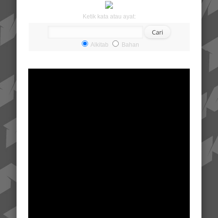
Ketik kata atau ayat:
Alkitab
Bahan