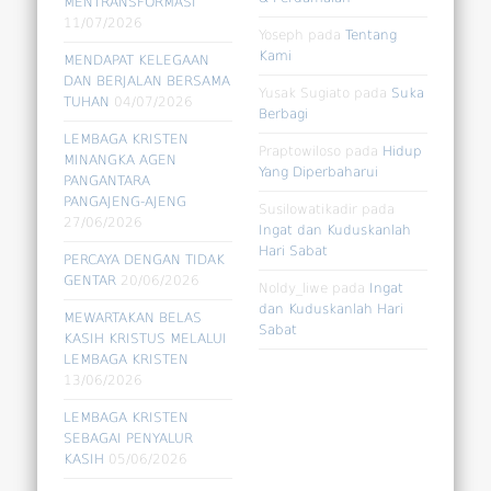
MENTRANSFORMASI
11/07/2026
Yoseph
pada
Tentang
Kami
MENDAPAT KELEGAAN
DAN BERJALAN BERSAMA
Yusak Sugiato
pada
Suka
TUHAN
04/07/2026
Berbagi
LEMBAGA KRISTEN
Praptowiloso
pada
Hidup
MINANGKA AGEN
Yang Diperbaharui
PANGANTARA
PANGAJENG-AJENG
Susilowatikadir
pada
27/06/2026
Ingat dan Kuduskanlah
Hari Sabat
PERCAYA DENGAN TIDAK
GENTAR
20/06/2026
Noldy_liwe
pada
Ingat
dan Kuduskanlah Hari
MEWARTAKAN BELAS
Sabat
KASIH KRISTUS MELALUI
LEMBAGA KRISTEN
13/06/2026
LEMBAGA KRISTEN
SEBAGAI PENYALUR
KASIH
05/06/2026