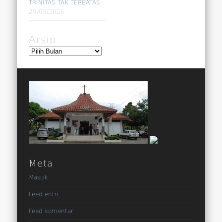
TRINITAS TAK TERBATAS
29/05/2026
Arsip
Arsip
Meta
Masuk
Feed entri
Feed komentar