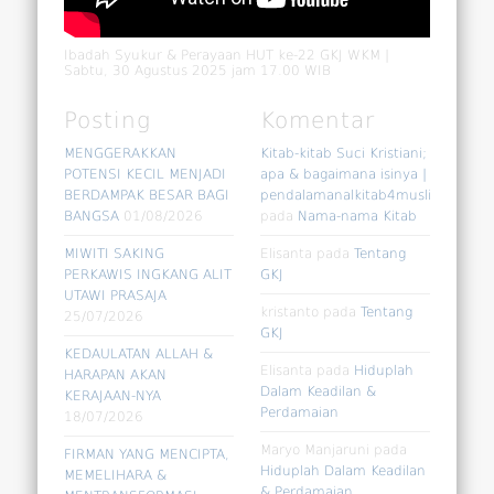
Ibadah Syukur & Perayaan HUT ke-22 GKJ WKM |
Sabtu, 30 Agustus 2025 jam 17.00 WIB
Posting
Komentar
MENGGERAKKAN
Kitab-kitab Suci Kristiani;
POTENSI KECIL MENJADI
apa & bagaimana isinya |
BERDAMPAK BESAR BAGI
pendalamanalkitab4muslim
BANGSA
01/08/2026
pada
Nama-nama Kitab
MIWITI SAKING
Elisanta
pada
Tentang
PERKAWIS INGKANG ALIT
GKJ
UTAWI PRASAJA
kristanto
pada
Tentang
25/07/2026
GKJ
KEDAULATAN ALLAH &
Elisanta
pada
Hiduplah
HARAPAN AKAN
Dalam Keadilan &
KERAJAAN-NYA
Perdamaian
18/07/2026
Maryo Manjaruni
pada
FIRMAN YANG MENCIPTA,
Hiduplah Dalam Keadilan
MEMELIHARA &
& Perdamaian