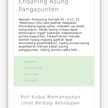
Endahing Asung
Pangapunten
Waosan: Purwaning Dumadi 45 : 3-11, 15
Mestinipun kita nate gadhah kalepatan
dhumateng tiyang sanes, mekaten ugi kosok
wangsulipun. Rikala tiyang rumaos lepat,
temtunipun inggih kepengin kalepatanipun
punika kaapunten. Ewasemanten menawi
wonten tiyang ingkang gadhah lepat
dhumateng piyambakipun, tiyang punika asring
angel/awrat menawi kedah paring
pangapunten. Saking punika cetha bilih …
gkjwkm
23/02/2019
Renungan
Permalink
Roh Kudus Memampukan
Umat Berbagi Kehidupan