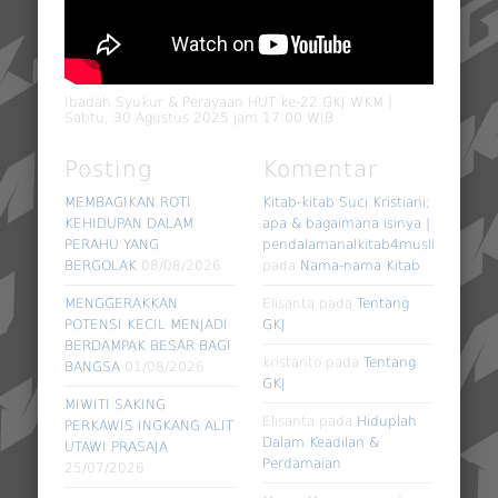
Ibadah Syukur & Perayaan HUT ke-22 GKJ WKM |
Sabtu, 30 Agustus 2025 jam 17.00 WIB
Posting
Komentar
MEMBAGIKAN ROTI
Kitab-kitab Suci Kristiani;
KEHIDUPAN DALAM
apa & bagaimana isinya |
PERAHU YANG
pendalamanalkitab4muslim
BERGOLAK
08/08/2026
pada
Nama-nama Kitab
MENGGERAKKAN
Elisanta
pada
Tentang
POTENSI KECIL MENJADI
GKJ
BERDAMPAK BESAR BAGI
kristanto
pada
Tentang
BANGSA
01/08/2026
GKJ
MIWITI SAKING
Elisanta
pada
Hiduplah
PERKAWIS INGKANG ALIT
Dalam Keadilan &
UTAWI PRASAJA
Perdamaian
25/07/2026