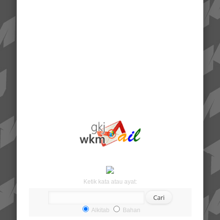
Ketik kata atau ayat:
Alkitab
Bahan