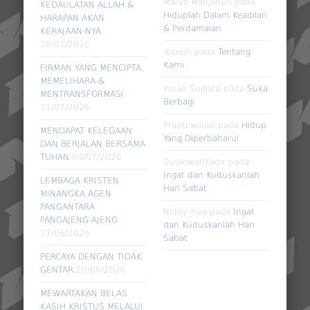
Maryo Manjaruni
pada
KEDAULATAN ALLAH &
Hiduplah Dalam Keadilan
HARAPAN AKAN
& Perdamaian
KERAJAAN-NYA
18/07/2026
Yoseph
pada
Tentang
Kami
FIRMAN YANG MENCIPTA,
MEMELIHARA &
Yusak Sugiato
pada
Suka
MENTRANSFORMASI
Berbagi
11/07/2026
Praptowiloso
pada
Hidup
MENDAPAT KELEGAAN
Yang Diperbaharui
DAN BERJALAN BERSAMA
TUHAN
04/07/2026
Susilowatikadir
pada
Ingat dan Kuduskanlah
LEMBAGA KRISTEN
Hari Sabat
MINANGKA AGEN
PANGANTARA
Noldy_liwe
pada
Ingat
PANGAJENG-AJENG
dan Kuduskanlah Hari
27/06/2026
Sabat
PERCAYA DENGAN TIDAK
GENTAR
20/06/2026
MEWARTAKAN BELAS
KASIH KRISTUS MELALUI