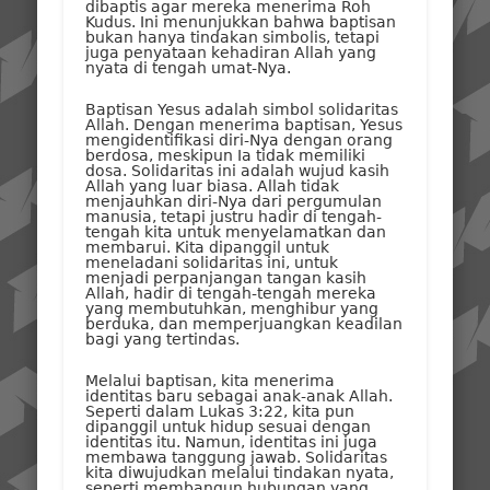
dibaptis agar mereka menerima Roh
Kudus. Ini menunjukkan bahwa baptisan
bukan hanya tindakan simbolis, tetapi
juga penyataan kehadiran Allah yang
nyata di tengah umat-Nya.
Baptisan Yesus adalah simbol solidaritas
Allah. Dengan menerima baptisan, Yesus
mengidentifikasi diri-Nya dengan orang
berdosa, meskipun Ia tidak memiliki
dosa. Solidaritas ini adalah wujud kasih
Allah yang luar biasa. Allah tidak
menjauhkan diri-Nya dari pergumulan
manusia, tetapi justru hadir di tengah-
tengah kita untuk menyelamatkan dan
membarui. Kita dipanggil untuk
meneladani solidaritas ini, untuk
menjadi perpanjangan tangan kasih
Allah, hadir di tengah-tengah mereka
yang membutuhkan, menghibur yang
berduka, dan memperjuangkan keadilan
bagi yang tertindas.
Melalui baptisan, kita menerima
identitas baru sebagai anak-anak Allah.
Seperti dalam Lukas 3:22, kita pun
dipanggil untuk hidup sesuai dengan
identitas itu. Namun, identitas ini juga
membawa tanggung jawab. Solidaritas
kita diwujudkan melalui tindakan nyata,
seperti membangun hubungan yang