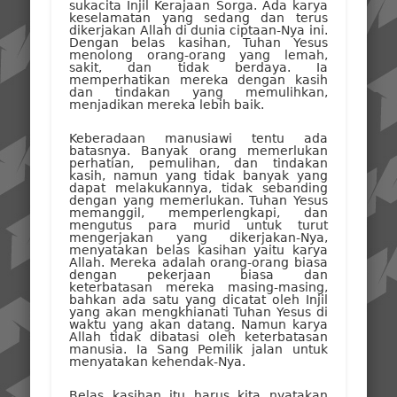
sukacita Injil Kerajaan Sorga. Ada karya
keselamatan yang sedang dan terus
dikerjakan Allah di dunia ciptaan-Nya ini.
Dengan belas kasihan, Tuhan Yesus
menolong orang-orang yang lemah,
sakit, dan tidak berdaya. Ia
memperhatikan mereka dengan kasih
dan tindakan yang memulihkan,
menjadikan mereka lebih baik.
Keberadaan manusiawi tentu ada
batasnya. Banyak orang memerlukan
perhatian, pemulihan, dan tindakan
kasih, namun yang tidak banyak yang
dapat melakukannya, tidak sebanding
dengan yang memerlukan. Tuhan Yesus
memanggil, memperlengkapi, dan
mengutus para murid untuk turut
mengerjakan yang dikerjakan-Nya,
menyatakan belas kasihan yaitu karya
Allah. Mereka adalah orang-orang biasa
dengan pekerjaan biasa dan
keterbatasan mereka masing-masing,
bahkan ada satu yang dicatat oleh Injil
yang akan mengkhianati Tuhan Yesus di
waktu yang akan datang. Namun karya
Allah tidak dibatasi oleh keterbatasan
manusia. Ia Sang Pemilik jalan untuk
menyatakan kehendak-Nya.
Belas kasihan itu harus kita nyatakan