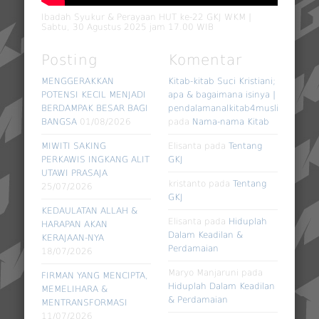
Ibadah Syukur & Perayaan HUT ke-22 GKJ WKM |
Sabtu, 30 Agustus 2025 jam 17.00 WIB
Posting
Komentar
MENGGERAKKAN
Kitab-kitab Suci Kristiani;
POTENSI KECIL MENJADI
apa & bagaimana isinya |
BERDAMPAK BESAR BAGI
pendalamanalkitab4muslim
BANGSA
01/08/2026
pada
Nama-nama Kitab
MIWITI SAKING
Elisanta
pada
Tentang
PERKAWIS INGKANG ALIT
GKJ
UTAWI PRASAJA
kristanto
pada
Tentang
25/07/2026
GKJ
KEDAULATAN ALLAH &
Elisanta
pada
Hiduplah
HARAPAN AKAN
Dalam Keadilan &
KERAJAAN-NYA
Perdamaian
18/07/2026
Maryo Manjaruni
pada
FIRMAN YANG MENCIPTA,
Hiduplah Dalam Keadilan
MEMELIHARA &
& Perdamaian
MENTRANSFORMASI
11/07/2026