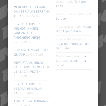
Yoseph
pada
Tentang
Kami
MENDAPAT KELEGAAN
DAN BERJALAN BERSAMA
Yusak Sugiato
pada
Suka
TUHAN
04/07/2026
Berbagi
LEMBAGA KRISTEN
Praptowiloso
pada
Hidup
MINANGKA AGEN
Yang Diperbaharui
PANGANTARA
PANGAJENG-AJENG
Susilowatikadir
pada
27/06/2026
Ingat dan Kuduskanlah
Hari Sabat
PERCAYA DENGAN TIDAK
GENTAR
20/06/2026
Noldy_liwe
pada
Ingat
dan Kuduskanlah Hari
MEWARTAKAN BELAS
Sabat
KASIH KRISTUS MELALUI
LEMBAGA KRISTEN
13/06/2026
LEMBAGA KRISTEN
SEBAGAI PENYALUR
KASIH
05/06/2026
TRINITAS TAK TERBATAS
29/05/2026