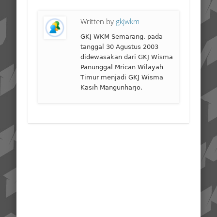
Written by
gkjwkm
GKJ WKM Semarang, pada
tanggal 30 Agustus 2003
didewasakan dari GKJ Wisma
Panunggal Mrican Wilayah
Timur menjadi GKJ Wisma
Kasih Mangunharjo.