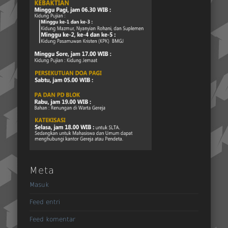
Meta
Masuk
Feed entri
Feed komentar