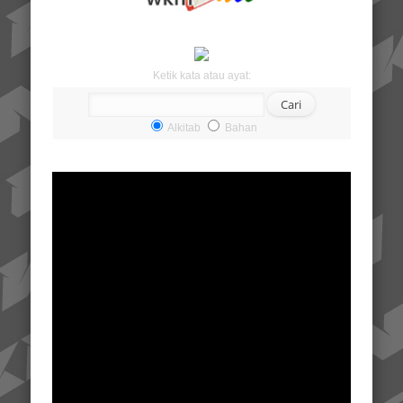
Ketik kata atau ayat:
Alkitab
Bahan