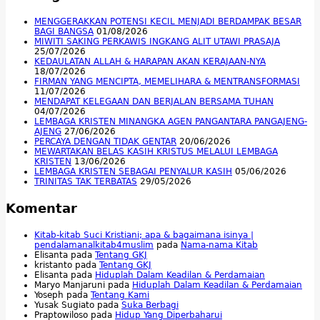
MENGGERAKKAN POTENSI KECIL MENJADI BERDAMPAK BESAR
BAGI BANGSA
01/08/2026
MIWITI SAKING PERKAWIS INGKANG ALIT UTAWI PRASAJA
25/07/2026
KEDAULATAN ALLAH & HARAPAN AKAN KERAJAAN-NYA
18/07/2026
FIRMAN YANG MENCIPTA, MEMELIHARA & MENTRANSFORMASI
11/07/2026
MENDAPAT KELEGAAN DAN BERJALAN BERSAMA TUHAN
04/07/2026
LEMBAGA KRISTEN MINANGKA AGEN PANGANTARA PANGAJENG-
AJENG
27/06/2026
PERCAYA DENGAN TIDAK GENTAR
20/06/2026
MEWARTAKAN BELAS KASIH KRISTUS MELALUI LEMBAGA
KRISTEN
13/06/2026
LEMBAGA KRISTEN SEBAGAI PENYALUR KASIH
05/06/2026
TRINITAS TAK TERBATAS
29/05/2026
Komentar
Kitab-kitab Suci Kristiani; apa & bagaimana isinya |
pendalamanalkitab4muslim
pada
Nama-nama Kitab
Elisanta
pada
Tentang GKJ
kristanto
pada
Tentang GKJ
Elisanta
pada
Hiduplah Dalam Keadilan & Perdamaian
Maryo Manjaruni
pada
Hiduplah Dalam Keadilan & Perdamaian
Yoseph
pada
Tentang Kami
Yusak Sugiato
pada
Suka Berbagi
Praptowiloso
pada
Hidup Yang Diperbaharui