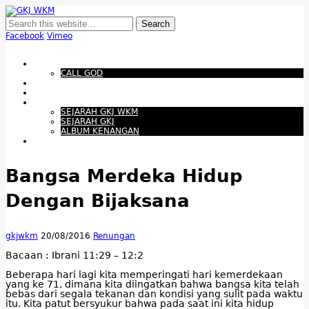
GKJ WKM
Membangun Gereja Kokoh melalui Pelayanan Holistik, Teknologi, dan
Budaya Apresiatif
Facebook
Vimeo
Show Navigation
Hide Navigation
Beranda
CALL GOD
Bacaan Hari ini
Santapan Harian
Tentang Kami
SEJARAH GKJ WKM
SEJARAH GKJ
ALBUM KENANGAN
Warta Gereja
Bangsa Merdeka Hidup
Dengan Bijaksana
gkjwkm
20/08/2016
Renungan
Bacaan : Ibrani 11:29 – 12:2
Beberapa hari lagi kita memperingati hari kemerdekaan
yang ke 71, dimana kita diingatkan bahwa bangsa kita telah
bebas dari segala tekanan dan kondisi yang sulit pada waktu
itu. Kita patut bersyukur bahwa pada saat ini kita hidup