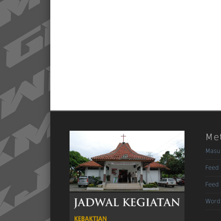
Me
Masu
Feed 
Feed
Word