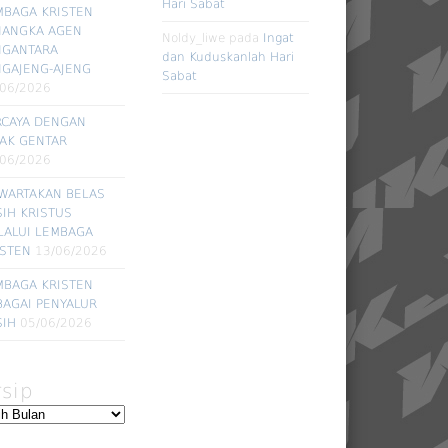
Hari Sabat
MBAGA KRISTEN
NANGKA AGEN
Noldy_liwe
pada
Ingat
NGANTARA
dan Kuduskanlah Hari
NGAJENG-AJENG
Sabat
/06/2026
RCAYA DENGAN
DAK GENTAR
/06/2026
WARTAKAN BELAS
SIH KRISTUS
LALUI LEMBAGA
ISTEN
13/06/2026
MBAGA KRISTEN
BAGAI PENYALUR
SIH
05/06/2026
rsip
ip