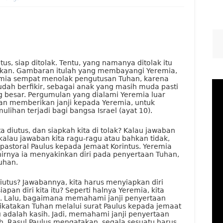
us, siap ditolak. Tentu, yang namanya ditolak itu
kan. Gambaran itulah yang membayangi Yeremia,
eremia sempat menolak pengutusan Tuhan, karena
dah berfikir, sebagai anak yang masih muda pasti
g besar. Pergumulan yang dialami Yeremia luar
han memberikan janji kepada Yeremia, untuk
ulihan terjadi bagi bangsa Israel (ayat 10).
ta diutus, dan siapkah kita di tolak? Kalau jawaban
 kalau jawaban kita ragu-ragu atau bahkan tidak,
t pastoral Paulus kepada Jemaat Korintus. Yeremia
hirnya ia menyakinkan diri pada penyertaan Tuhan,
uhan.
iutus? Jawabannya, kita harus menyiapkan diri
apan diri kita itu? Seperti halnya Yeremia, kita
. Lalu, bagaimana memahami janji penyertaan
dikatakan Tuhan melalui surat Paulus kepada jemaat
 itu adalah kasih. Jadi, memahami janji penyertaan
h. Rasul Paulus mengatakan, segala sesuatu harus