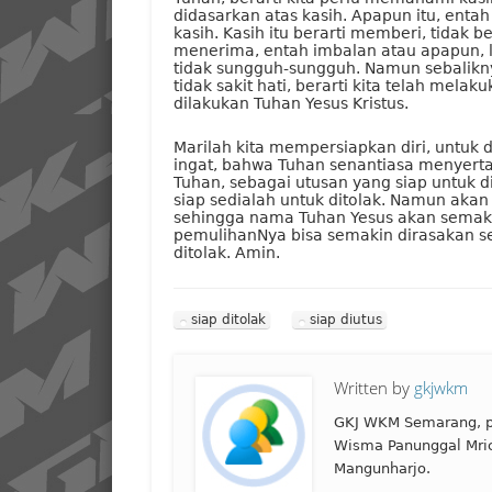
didasarkan atas kasih. Apapun itu, enta
kasih. Kasih itu berarti memberi, tidak 
menerima, entah imbalan atau apapun, lalu
tidak sungguh-sungguh. Namun sebaliknya
tidak sakit hati, berarti kita telah mela
dilakukan Tuhan Yesus Kristus.
Marilah kita mempersiapkan diri, untuk d
ingat, bahwa Tuhan senantiasa menyertai
Tuhan, sebagai utusan yang siap untuk di
siap sedialah untuk ditolak. Namun akan 
sehingga nama Tuhan Yesus akan semakin
pemulihanNya bisa semakin dirasakan se
ditolak. Amin.
siap ditolak
siap diutus
Written by
gkjwkm
GKJ WKM Semarang, p
Wisma Panunggal Mri
Mangunharjo.