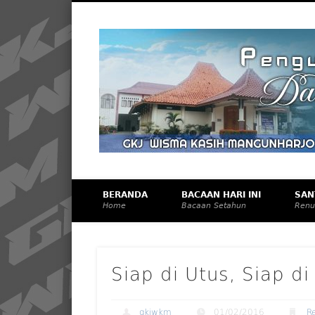
Facebook
Vimeo
Membangun Gereja Kokoh melalui Pelayanan Holistik, T
BERANDA
BACAAN HARI INI
SAN
Home
Bacaan Setahun
Renu
Siap di Utus, Siap di
gkjwkm
01/02/2016
R