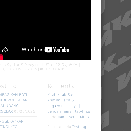
dah Syukur & Perayaan HUT ke-22 GKJ WKM |
tu, 30 Agustus 2025 jam 17.00 WIB
osting
Komentar
MBAGIKAN ROTI
Kitab-kitab Suci
HIDUPAN DALAM
Kristiani; apa &
RAHU YANG
bagaimana isinya |
RGOLAK
08/08/2026
pendalamanalkitab4muslim
pada
Nama-nama Kitab
NGGERAKKAN
ENSI KECIL
Elisanta
pada
Tentang