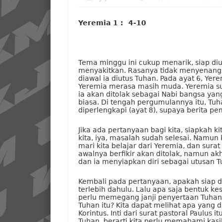
Yeremia 1 : 4-10
Tema minggu ini cukup menarik, siap diut
menyakitkan. Rasanya tidak menyenang
diawal ia diutus Tuhan. Pada ayat 6, Y
Yeremia merasa masih muda. Yeremia su
ia akan ditolak sebagai Nabi bangsa yan
biasa. Di tengah pergumulannya itu, Tu
diperlengkapi (ayat 8), supaya berita pem
Jika ada pertanyaan bagi kita, siapkah ki
kita, iya, masalah sudah selesai. Namun
mari kita belajar dari Yeremia, dan sura
awalnya berfikir akan ditolak, namun ak
dan ia menyiapkan diri sebagai utusan T
Kembali pada pertanyaan, apakah siap d
terlebih dahulu. Lalu apa saja bentuk kesi
perlu memegang janji penyertaan Tuhan
Tuhan itu? Kita dapat melihat apa yang 
Korintus. Inti dari surat pastoral Paulus
Tuhan, berarti kita perlu memahami kasi