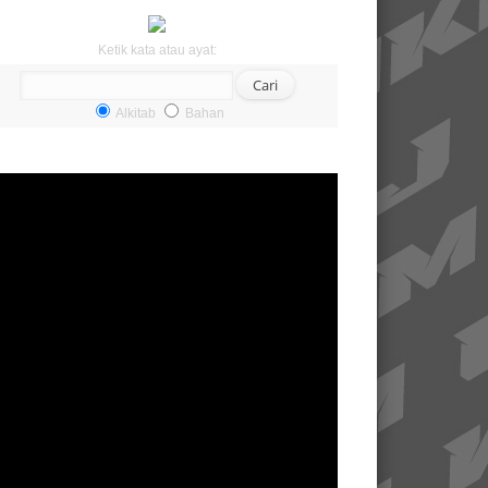
Ketik kata atau ayat:
Alkitab
Bahan