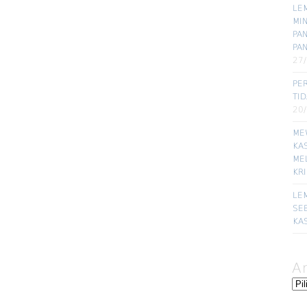
LE
MI
PA
PA
27
PE
TI
20
ME
KA
ME
KR
LE
SE
KA
A
Ars