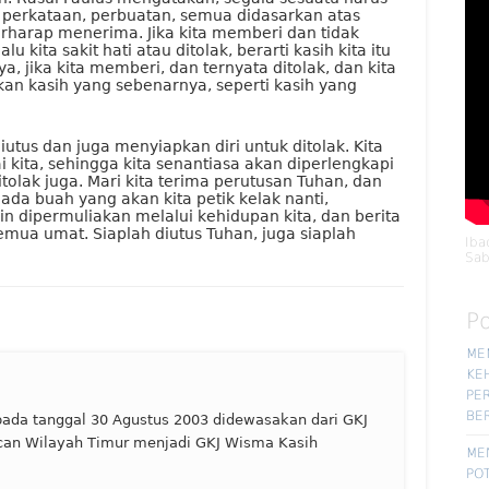
h perkataan, perbuatan, semua didasarkan atas
berharap menerima. Jika kita memberi dan tidak
 kita sakit hati atau ditolak, berarti kasih kita itu
, jika kita memberi, dan ternyata ditolak, dan kita
kukan kasih yang sebenarnya, seperti kasih yang
iutus dan juga menyiapkan diri untuk ditolak. Kita
 kita, sehingga kita senantiasa akan diperlengkapi
tolak juga. Mari kita terima perutusan Tuhan, dan
ada buah yang akan kita petik kelak nanti,
 dipermuliakan melalui kehidupan kita, dan berita
mua umat. Siaplah diutus Tuhan, juga siaplah
Iba
Sab
P
ME
KE
PE
BE
ada tanggal 30 Agustus 2003 didewasakan dari GKJ
can Wilayah Timur menjadi GKJ Wisma Kasih
ME
POT