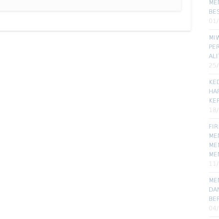
ME
BE
01
MIW
PE
ALI
25
KE
HA
KE
18
FI
MEN
ME
ME
11
ME
DA
BE
04