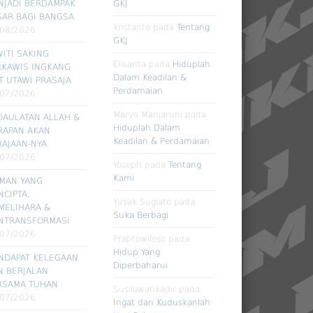
NJADI BERDAMPAK
GKJ
SAR BAGI BANGSA
kristanto
pada
Tentang
/08/2026
GKJ
ITI SAKING
Elisanta
pada
Hiduplah
RKAWIS INGKANG
Dalam Keadilan &
T UTAWI PRASAJA
Perdamaian
/07/2026
Maryo Manjaruni
pada
DAULATAN ALLAH &
Hiduplah Dalam
RAPAN AKAN
Keadilan & Perdamaian
RAJAAN-NYA
/07/2026
Yoseph
pada
Tentang
Kami
RMAN YANG
CIPTA,
Yusak Sugiato
pada
MELIHARA &
Suka Berbagi
NTRANSFORMASI
/07/2026
Praptowiloso
pada
Hidup Yang
NDAPAT KELEGAAN
Diperbaharui
N BERJALAN
RSAMA TUHAN
Susilowatikadir
pada
/07/2026
Ingat dan Kuduskanlah