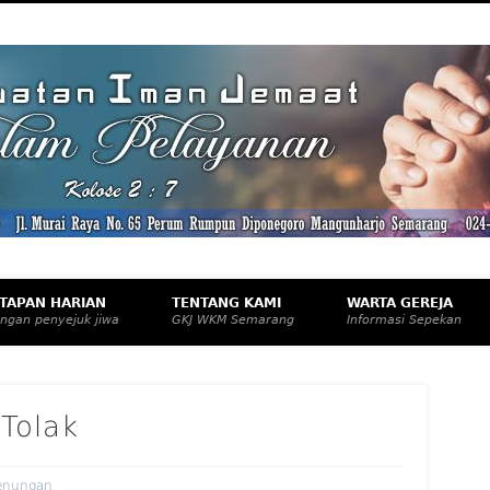
eknologi, dan Budaya Apresiatif
TAPAN HARIAN
TENTANG KAMI
WARTA GEREJA
ngan penyejuk jiwa
GKJ WKM Semarang
Informasi Sepekan
 Tolak
enungan