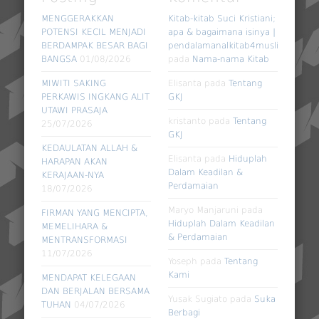
MENGGERAKKAN
Kitab-kitab Suci Kristiani;
POTENSI KECIL MENJADI
apa & bagaimana isinya |
BERDAMPAK BESAR BAGI
pendalamanalkitab4muslim
BANGSA
01/08/2026
pada
Nama-nama Kitab
MIWITI SAKING
Elisanta
pada
Tentang
PERKAWIS INGKANG ALIT
GKJ
UTAWI PRASAJA
kristanto
pada
Tentang
25/07/2026
GKJ
KEDAULATAN ALLAH &
Elisanta
pada
Hiduplah
HARAPAN AKAN
Dalam Keadilan &
KERAJAAN-NYA
Perdamaian
18/07/2026
Maryo Manjaruni
pada
FIRMAN YANG MENCIPTA,
Hiduplah Dalam Keadilan
MEMELIHARA &
& Perdamaian
MENTRANSFORMASI
11/07/2026
Yoseph
pada
Tentang
Kami
MENDAPAT KELEGAAN
DAN BERJALAN BERSAMA
Yusak Sugiato
pada
Suka
TUHAN
04/07/2026
Berbagi