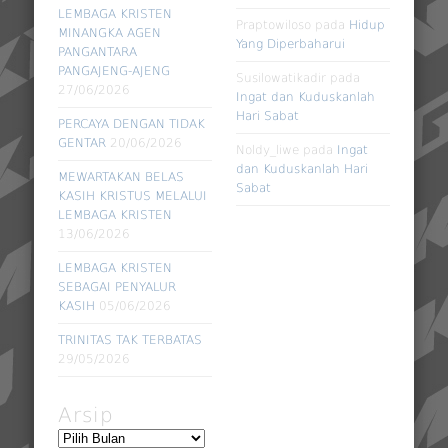
LEMBAGA KRISTEN
Praptowiloso
pada
Hidup
MINANGKA AGEN
Yang Diperbaharui
PANGANTARA
PANGAJENG-AJENG
Susilowatikadir
pada
27/06/2026
Ingat dan Kuduskanlah
Hari Sabat
PERCAYA DENGAN TIDAK
GENTAR
20/06/2026
Noldy_liwe
pada
Ingat
dan Kuduskanlah Hari
MEWARTAKAN BELAS
Sabat
KASIH KRISTUS MELALUI
LEMBAGA KRISTEN
13/06/2026
LEMBAGA KRISTEN
SEBAGAI PENYALUR
KASIH
05/06/2026
TRINITAS TAK TERBATAS
29/05/2026
Arsip
Arsip