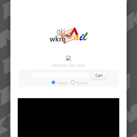
Ketik kata atau ayat:
Alkitab
Bahan