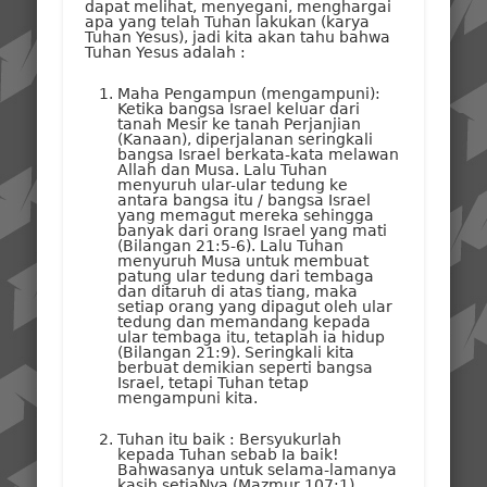
dapat melihat, menyegani, menghargai
apa yang telah Tuhan lakukan (karya
Tuhan Yesus), jadi kita akan tahu bahwa
Tuhan Yesus adalah :
Maha Pengampun (mengampuni):
Ketika bangsa Israel keluar dari
tanah Mesir ke tanah Perjanjian
(Kanaan), diperjalanan seringkali
bangsa Israel berkata-kata melawan
Allah dan Musa. Lalu Tuhan
menyuruh ular-ular tedung ke
antara bangsa itu / bangsa Israel
yang memagut mereka sehingga
banyak dari orang Israel yang mati
(Bilangan 21:5-6). Lalu Tuhan
menyuruh Musa untuk membuat
patung ular tedung dari tembaga
dan ditaruh di atas tiang, maka
setiap orang yang dipagut oleh ular
tedung dan memandang kepada
ular tembaga itu, tetaplah ia hidup
(Bilangan 21:9). Seringkali kita
berbuat demikian seperti bangsa
Israel, tetapi Tuhan tetap
mengampuni kita.
Tuhan itu baik : Bersyukurlah
kepada Tuhan sebab Ia baik!
Bahwasanya untuk selama-lamanya
kasih setiaNya (Mazmur 107:1).