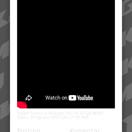
Ibadah Syukur & Perayaan HUT ke-22 GKJ WKM |
Sabtu, 30 Agustus 2025 jam 17.00 WIB
Posting
Komentar