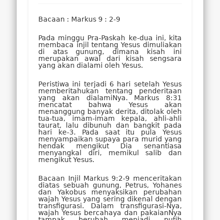
Bacaan : Markus 9 : 2-9
Pada minggu Pra-Paskah ke-dua ini, kita
membaca injil tentang Yesus dimuliakan
di atas gunung, dimana kisah ini
merupakan awal dari kisah sengsara
yang akan dialami oleh Yesus.
Peristiwa ini terjadi 6 hari setelah Yesus
memberitahukan tentang penderitaan
yang akan dialamiNya. Markus 8:31
mencatat bahwa Yesus akan
menanggung banyak derita, ditolak oleh
tua-tua, imam-imam kepala, ahli-ahli
taurat, lalu dibunuh dan bangkit pada
hari ke-3. Pada saat itu pula Yesus
menyampaikan supaya para murid yang
hendak mengikut Dia senantiasa
menyangkal diri, memikul salib dan
mengikut Yesus.
Bacaan Injil Markus 9:2-9 menceritakan
diatas sebuah gunung, Petrus, Yohanes
dan Yakobus menyaksikan perubahan
wajah Yesus yang sering dikenal dengan
transfigurasi. Dalam transfigurasi-Nya,
wajah Yesus bercahaya dan pakaianNya
tampak berubah menjadi putih