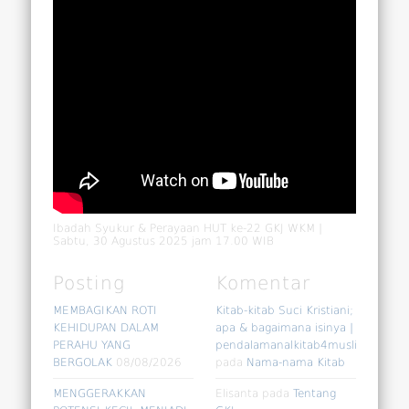
Ibadah Syukur & Perayaan HUT ke-22 GKJ WKM |
Sabtu, 30 Agustus 2025 jam 17.00 WIB
Posting
Komentar
MEMBAGIKAN ROTI
Kitab-kitab Suci Kristiani;
KEHIDUPAN DALAM
apa & bagaimana isinya |
PERAHU YANG
pendalamanalkitab4muslim
BERGOLAK
08/08/2026
pada
Nama-nama Kitab
MENGGERAKKAN
Elisanta
pada
Tentang