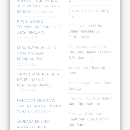
POTENSI KECIL MENJADI
GKJ
BERDAMPAK BESAR BAGI
kristanto
pada
Tentang
BANGSA
01/08/2026
GKJ
MIWITI SAKING
Elisanta
pada
Hiduplah
PERKAWIS INGKANG ALIT
Dalam Keadilan &
UTAWI PRASAJA
Perdamaian
25/07/2026
Maryo Manjaruni
pada
KEDAULATAN ALLAH &
Hiduplah Dalam Keadilan
HARAPAN AKAN
& Perdamaian
KERAJAAN-NYA
18/07/2026
Yoseph
pada
Tentang
Kami
FIRMAN YANG MENCIPTA,
MEMELIHARA &
Yusak Sugiato
pada
Suka
MENTRANSFORMASI
Berbagi
11/07/2026
Praptowiloso
pada
Hidup
MENDAPAT KELEGAAN
Yang Diperbaharui
DAN BERJALAN BERSAMA
TUHAN
04/07/2026
Susilowatikadir
pada
Ingat dan Kuduskanlah
LEMBAGA KRISTEN
Hari Sabat
MINANGKA AGEN