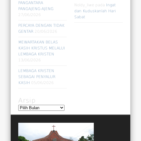
PANGANTARA
Noldy_liwe
pada
Ingat
PANGAJENG-AJENG
dan Kuduskanlah Hari
27/06/2026
Sabat
PERCAYA DENGAN TIDAK
GENTAR
20/06/2026
MEWARTAKAN BELAS
KASIH KRISTUS MELALUI
LEMBAGA KRISTEN
13/06/2026
LEMBAGA KRISTEN
SEBAGAI PENYALUR
KASIH
05/06/2026
Arsip
Arsip