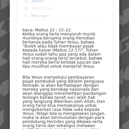
gkjwkm
18/10/2014
Renungan
baca: Matius 22 : 15–22
Ketika orang farisi menyuruh murid-
muridnya bersama orang Herodian
bertanya pada Tuhan Yesus, bahwa.
“Boleh atau tidak membayar pajak
kepada kaisar (Matius 22:17)”, Tuhan
Yesus sudah tahu apa yang ada dalam
hati orang-orang farisi tersebut, bahwa
hati mereka berisi ketidak jujuran dan
tipu muslihat untuk menjerat Yesus.
Bila Yesus menyetujui pembayaran
pajak penduduk yang diklaim penguasa
Romawi, ia akan berhadapan dengan
mereka yang bersikap nasionalis dan
akan dianggap meremehkan pandangan
teologis bahwa tanah suci ialah hak
yang langsung diberikan oleh Allah. Dan
orang Farisi bisa memakainya untuk
mengobarkan rasa tidak suka kepada
Yesus. Tetapi bila ia mengatakan jangan,
maka ia akan bermusuhan dengan para
pendukung Herodes yang dibawa serta
orang Farisi dan sekaligus melawan