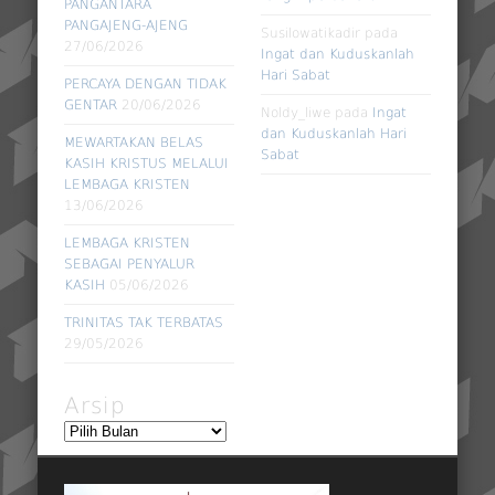
PANGANTARA
PANGAJENG-AJENG
Susilowatikadir
pada
27/06/2026
Ingat dan Kuduskanlah
Hari Sabat
PERCAYA DENGAN TIDAK
GENTAR
20/06/2026
Noldy_liwe
pada
Ingat
dan Kuduskanlah Hari
MEWARTAKAN BELAS
Sabat
KASIH KRISTUS MELALUI
LEMBAGA KRISTEN
13/06/2026
LEMBAGA KRISTEN
SEBAGAI PENYALUR
KASIH
05/06/2026
TRINITAS TAK TERBATAS
29/05/2026
Arsip
Arsip