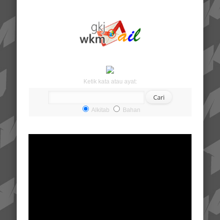
Ketik kata atau ayat:
Alkitab
Bahan