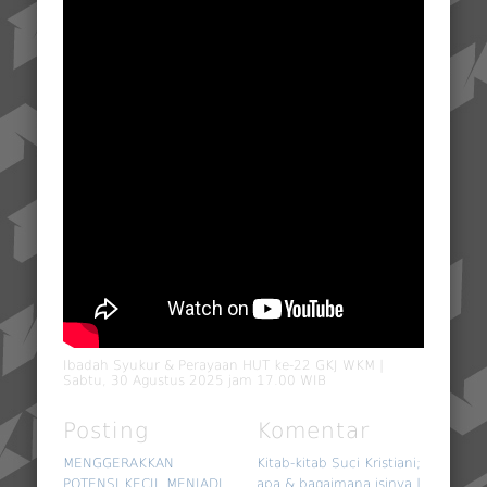
Ibadah Syukur & Perayaan HUT ke-22 GKJ WKM |
Sabtu, 30 Agustus 2025 jam 17.00 WIB
Posting
Komentar
MENGGERAKKAN
Kitab-kitab Suci Kristiani;
POTENSI KECIL MENJADI
apa & bagaimana isinya |