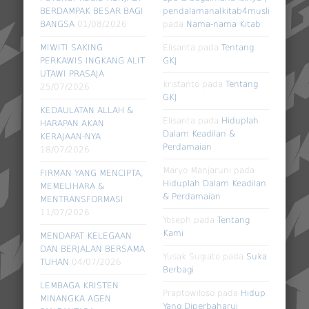
BERDAMPAK BESAR BAGI
pendalamanalkitab4muslim
BANGSA
01/08/2026
pada
Nama-nama Kitab
MIWITI SAKING
Elisanta
pada
Tentang
PERKAWIS INGKANG ALIT
GKJ
UTAWI PRASAJA
kristanto
pada
Tentang
25/07/2026
GKJ
KEDAULATAN ALLAH &
Elisanta
pada
Hiduplah
HARAPAN AKAN
Dalam Keadilan &
KERAJAAN-NYA
Perdamaian
18/07/2026
Maryo Manjaruni
pada
FIRMAN YANG MENCIPTA,
Hiduplah Dalam Keadilan
MEMELIHARA &
& Perdamaian
MENTRANSFORMASI
11/07/2026
Yoseph
pada
Tentang
Kami
MENDAPAT KELEGAAN
DAN BERJALAN BERSAMA
Yusak Sugiato
pada
Suka
TUHAN
04/07/2026
Berbagi
LEMBAGA KRISTEN
Praptowiloso
pada
Hidup
MINANGKA AGEN
Yang Diperbaharui