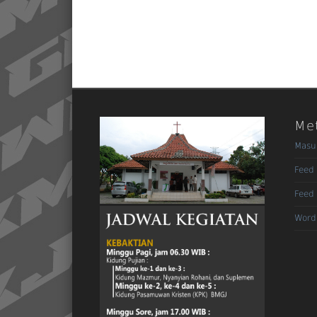
Me
Masu
Feed 
Feed
Word