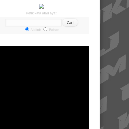
Ketik kata atau ayat:
Alkitab
Bahan