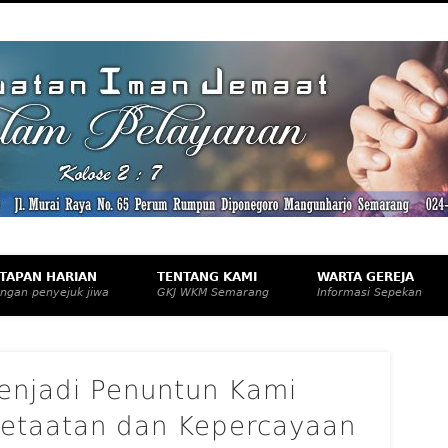
eknologi, dan Budaya Apresiatif
TAPAN HARIAN
TENTANG KAMI
WARTA GEREJA
ngan penyejuk jiwa
GKJ WKM Semarang
Informasi Sepekan
enjadi Penuntun Kami
Ketaatan dan Kepercayaan