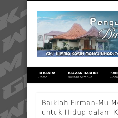
Facebook
Vimeo
Membangun Gereja Kokoh melalui Pelayanan Holistik, T
BERANDA
BACAAN HARI INI
SAN
Home
Bacaan Setahun
Renu
Baiklah Firman-Mu M
untuk Hidup dalam 