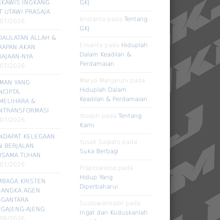
RKAWIS INGKANG
GKJ
T UTAWI PRASAJA
kristanto
pada
Tentang
/07/2026
GKJ
DAULATAN ALLAH &
Elisanta
pada
Hiduplah
RAPAN AKAN
Dalam Keadilan &
RAJAAN-NYA
Perdamaian
/07/2026
Maryo Manjaruni
pada
RMAN YANG
Hiduplah Dalam
CIPTA,
Keadilan & Perdamaian
MELIHARA &
NTRANSFORMASI
Yoseph
pada
Tentang
/07/2026
Kami
NDAPAT KELEGAAN
Yusak Sugiato
pada
N BERJALAN
Suka Berbagi
RSAMA TUHAN
/07/2026
Praptowiloso
pada
Hidup Yang
MBAGA KRISTEN
Diperbaharui
NANGKA AGEN
NGANTARA
Susilowatikadir
pada
NGAJENG-AJENG
Ingat dan Kuduskanlah
/06/2026