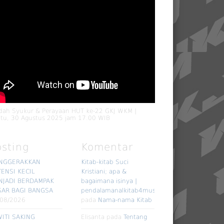
dah Syukur & Perayaan HUT ke-22 GKJ WKM |
tu, 30 Agustus 2025 jam 17.00 WIB
osting
Komentar
NGGERAKKAN
Kitab-kitab Suci
ENSI KECIL
Kristiani; apa &
NJADI BERDAMPAK
bagaimana isinya |
SAR BAGI BANGSA
pendalamanalkitab4muslim
/08/2026
pada
Nama-nama Kitab
ITI SAKING
Elisanta
pada
Tentang