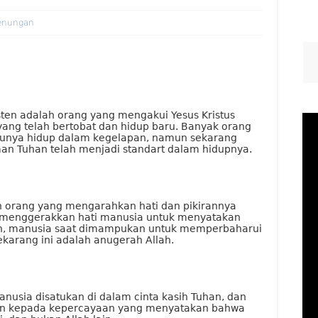
enungan
sten adalah orang yang mengakui Yesus Kristus
yang telah bertobat dan hidup baru. Banyak orang
ulunya hidup dalam kegelapan, namun sekarang
man Tuhan telah menjadi standart dalam hidupnya.
h orang yang mengarahkan hati dan pikirannya
g menggerakkan hati manusia untuk menyatakan
lah, manusia saat dimampukan untuk memperbaharui
ekarang ini adalah anugerah Allah.
nusia disatukan di dalam cinta kasih Tuhan, dan
ikan kepada kepercayaan yang menyatakan bahwa