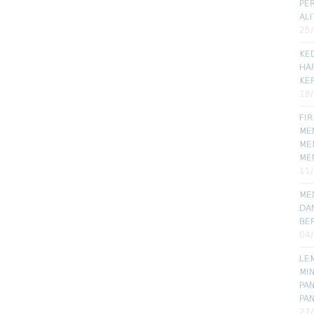
PE
ALI
25
KE
HA
KE
18
FI
MEN
ME
ME
11
ME
DA
BE
04
LE
MI
PA
PA
27