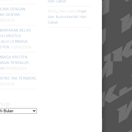
Hari Sabat
RCAYA DENGAN
Noldy_liwe
pada
Ingat
DAK GENTAR
dan Kuduskanlah Hari
/06/2026
Sabat
WARTAKAN BELAS
SIH KRISTUS
LALUI LEMBAGA
ISTEN
13/06/2026
MBAGA KRISTEN
BAGAI PENYALUR
SIH
05/06/2026
NITAS TAK TERBATAS
/05/2026
rsip
ip