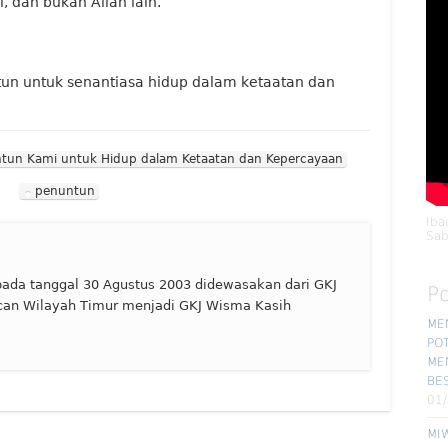
, dan bukan Allah lain.
ntun untuk senantiasa hidup dalam ketaatan dan
ntun Kami untuk Hidup dalam Ketaatan dan Kepercayaan
penuntun
Iba
Sab
ada tanggal 30 Agustus 2003 didewasakan dari GKJ
P
can Wilayah Timur menjadi GKJ Wisma Kasih
ME
POT
ME
BE
01
MIW