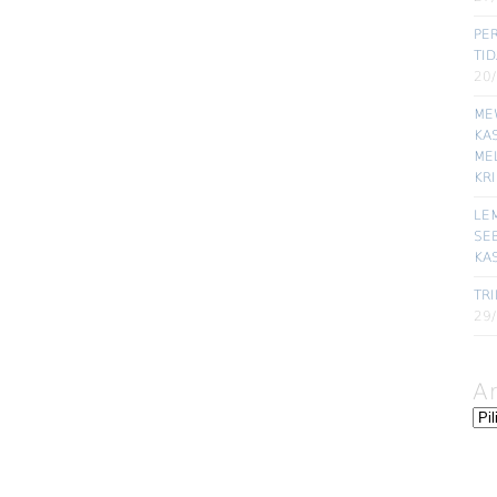
PE
TI
20
ME
KA
ME
KR
LE
SE
KA
TRI
29
A
Ars