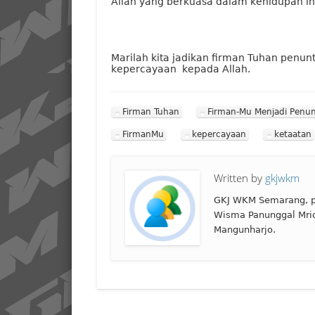
Allah yang berkuasa dalam kehidupan ini
Marilah kita jadikan firman Tuhan penu
kepercayaan kepada Allah.
Firman Tuhan
Firman-Mu Menjadi Penu
FirmanMu
kepercayaan
ketaatan
Written by
gkjwkm
GKJ WKM Semarang, p
Wisma Panunggal Mri
Mangunharjo.