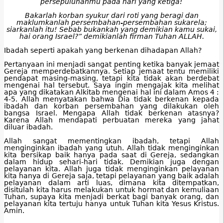
persepuluhanmu pada hari yang ketiga!
Bakarlah korban syukur dari roti yang beragi dan
maklumkanlah persembahan-persembahan sukarela;
siarkanlah itu! Sebab bukankah yang demikian kamu sukai,
hai orang Israel?” demikianlah firman Tuhan ALLAH.
Ibadah seperti apakah yang berkenan dihadapan Allah?
Pertanyaan ini menjadi sangat penting ketika banyak jemaat
Gereja memperdebatkannya. Setiap jemaat tentu memiliki
pendapat masing-masing, tetapi kita tidak akan berdebat
mengenai hal tersebut. Saya ingin mengajak kita melihat
apa yang dikatakan Alkitab mengenai hal ini dalam Amos 4 :
4-5. Allah menyatakan bahwa Dia tidak berkenan kepada
ibadah dan korban persembahan yang dilakukan oleh
bangsa Israel. Mengapa Allah tidak berkenan atasnya?
Karena Allah mendapati perbuatan mereka yang jahat
diluar ibadah.
Allah sangat mementingkan ibadah, tetapi Allah
menginginkan ibadah yang utuh. Allah tidak menginginkan
kita bersikap baik hanya pada saat di Gereja, sedangkan
dalam hidup sehari-hari tidak. Demikian juga dengan
pelayanan kita. Allah juga tidak menginginkan pelayanan
kita hanya di Gereja saja, tetapi pelayanan yang baik adalah
pelayanan dalam arti luas, dimana kita ditempatkan,
disitulah kita harus melakukan untuk hormat dan kemuliaan
Tuhan, supaya kita menjadi berkat bagi banyak orang, dan
pelayanan kita tertuju hanya untuk Tuhan kita Yesus Kristus.
Amin.