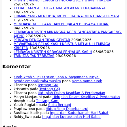
MIWITI SAKING PERKAWIS INGKANG ALIT UTAWI PRASAJA
25/07/2026
KEDAULATAN ALLAH & HARAPAN AKAN KERAJAAN-NYA
18/07/2026
FIRMAN YANG MENCIPTA, MEMELIHARA & MENTRANSFORMASI
11/07/2026
MENDAPAT KELEGAAN DAN BERJALAN BERSAMA TUHAN
04/07/2026
LEMBAGA KRISTEN MINANGKA AGEN PANGANTARA PANGAJENG-
AJENG
27/06/2026
PERCAYA DENGAN TIDAK GENTAR
20/06/2026
MEWARTAKAN BELAS KASIH KRISTUS MELALUI LEMBAGA
KRISTEN
13/06/2026
LEMBAGA KRISTEN SEBAGAI PENYALUR KASIH
05/06/2026
TRINITAS TAK TERBATAS
29/05/2026
Komentar
Kitab-kitab Suci Kristiani; apa & bagaimana isinya |
pendalamanalkitab4muslim
pada
Nama-nama Kitab
Elisanta
pada
Tentang GKJ
kristanto
pada
Tentang GKJ
Elisanta
pada
Hiduplah Dalam Keadilan & Perdamaian
Maryo Manjaruni
pada
Hiduplah Dalam Keadilan & Perdamaian
Yoseph
pada
Tentang Kami
Yusak Sugiato
pada
Suka Berbagi
Praptowiloso
pada
Hidup Yang Diperbaharui
Susilowatikadir
pada
Ingat dan Kuduskanlah Hari Sabat
Noldy_liwe
pada
Ingat dan Kuduskanlah Hari Sabat