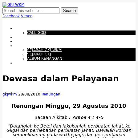
GKJ WKM
Membangun Gereja Kokoh melalui Pelayanan Holistik, Teknologi, dan
Budaya Apresiatif
Facebook
Vimeo
Show Navigation
Hide Navigation
Beranda
CALL GOD
Bacaan Hari ini
Santapan Harian
Tentang Kami
SEJARAH GKJ WKM
SEJARAH GKJ
ALBUM KENANGAN
Warta Gereja
Dewasa dalam Pelayanan
gkjwkm
28/08/2010
Renungan
Renungan Minggu, 29 Agustus 2010
Bacaan Alkitab :
Amos 4 : 4-5
“Datanglah ke Betel dan lakukanlah perbuatan jahat, ke
Gilgal dan perhebatlah perbuatan jahat! Bawalah korban
sembelihanmu pada waktu pagi, dan persembahan