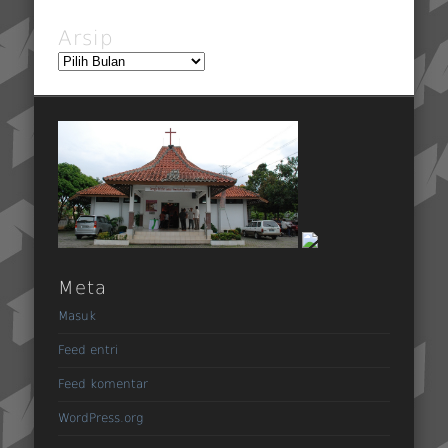
Arsip
Arsip
Meta
Masuk
Feed entri
Feed komentar
WordPress.org