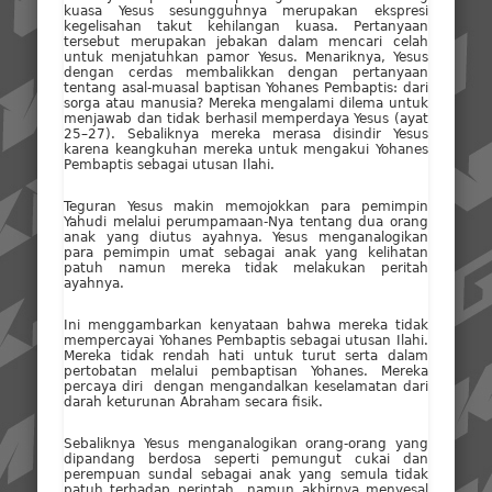
kuasa Yesus sesungguhnya merupakan ekspresi
kegelisahan takut kehilangan kuasa. Pertanyaan
tersebut merupakan jebakan dalam mencari celah
untuk menjatuhkan pamor Yesus. Menariknya, Yesus
dengan cerdas membalikkan dengan pertanyaan
tentang asal-muasal baptisan Yohanes Pembaptis: dari
sorga atau manusia? Mereka mengalami dilema untuk
menjawab dan tidak berhasil memperdaya Yesus (ayat
25–27). Sebaliknya mereka merasa disindir Yesus
karena keangkuhan mereka untuk mengakui Yohanes
Pembaptis sebagai utusan Ilahi.
Teguran Yesus makin memojokkan para pemimpin
Yahudi melalui perumpamaan-Nya tentang dua orang
anak yang diutus ayahnya. Yesus menganalogikan
para pemimpin umat sebagai anak yang kelihatan
patuh namun mereka tidak melakukan peritah
ayahnya.
Ini menggambarkan kenyataan bahwa mereka tidak
mempercayai Yohanes Pembaptis sebagai utusan Ilahi.
Mereka tidak rendah hati untuk turut serta dalam
pertobatan melalui pembaptisan Yohanes. Mereka
percaya diri dengan mengandalkan keselamatan dari
darah keturunan Abraham secara fisik.
Sebaliknya Yesus menganalogikan orang-orang yang
dipandang berdosa seperti pemungut cukai dan
perempuan sundal sebagai anak yang semula tidak
patuh terhadap perintah namun akhirnya menyesal