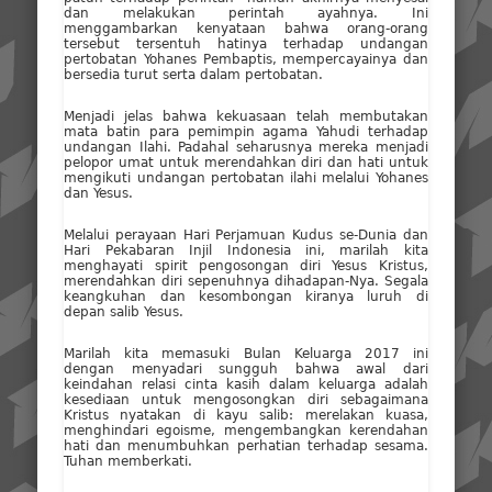
dan melakukan perintah ayahnya. Ini
menggambarkan kenyataan bahwa orang-orang
tersebut tersentuh hatinya terhadap undangan
pertobatan Yohanes Pembaptis, mempercayainya dan
bersedia turut serta dalam pertobatan.
Menjadi jelas bahwa kekuasaan telah membutakan
mata batin para pemimpin agama Yahudi terhadap
undangan Ilahi. Padahal seharusnya mereka menjadi
pelopor umat untuk merendahkan diri dan hati untuk
mengikuti undangan pertobatan ilahi melalui Yohanes
dan Yesus.
Melalui perayaan Hari Perjamuan Kudus se-Dunia dan
Hari Pekabaran Injil Indonesia ini, marilah kita
menghayati spirit pengosongan diri Yesus Kristus,
merendahkan diri sepenuhnya dihadapan-Nya. Segala
keangkuhan dan kesombongan kiranya luruh di
depan salib Yesus.
Marilah kita memasuki Bulan Keluarga 2017 ini
dengan menyadari sungguh bahwa awal dari
keindahan relasi cinta kasih dalam keluarga adalah
kesediaan untuk mengosongkan diri sebagaimana
Kristus nyatakan di kayu salib: merelakan kuasa,
menghindari egoisme, mengembangkan kerendahan
hati dan menumbuhkan perhatian terhadap sesama.
Tuhan memberkati.