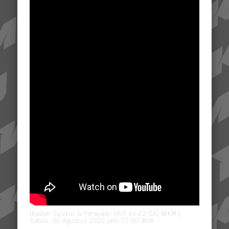
Ibadah Syukur & Perayaan HUT ke-22 GKJ WKM |
Sabtu, 30 Agustus 2025 jam 17.00 WIB