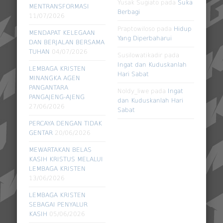
Yusak Sugiato
pada
Suka
MENTRANSFORMASI
Berbagi
11/07/2026
Praptowiloso
pada
Hidup
MENDAPAT KELEGAAN
Yang Diperbaharui
DAN BERJALAN BERSAMA
TUHAN
04/07/2026
Susilowatikadir
pada
Ingat dan Kuduskanlah
LEMBAGA KRISTEN
Hari Sabat
MINANGKA AGEN
PANGANTARA
Noldy_liwe
pada
Ingat
PANGAJENG-AJENG
dan Kuduskanlah Hari
27/06/2026
Sabat
PERCAYA DENGAN TIDAK
GENTAR
20/06/2026
MEWARTAKAN BELAS
KASIH KRISTUS MELALUI
LEMBAGA KRISTEN
13/06/2026
LEMBAGA KRISTEN
SEBAGAI PENYALUR
KASIH
05/06/2026