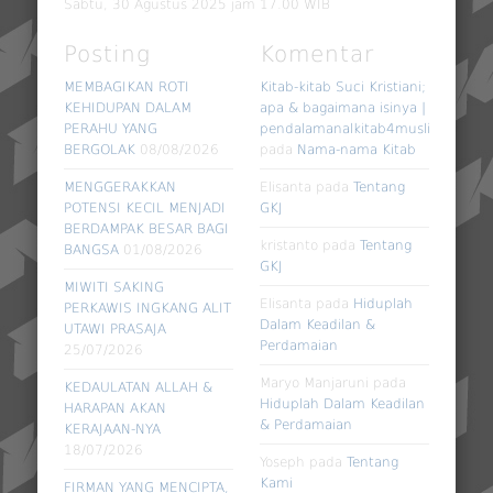
Sabtu, 30 Agustus 2025 jam 17.00 WIB
Posting
Komentar
MEMBAGIKAN ROTI
Kitab-kitab Suci Kristiani;
KEHIDUPAN DALAM
apa & bagaimana isinya |
PERAHU YANG
pendalamanalkitab4muslim
BERGOLAK
08/08/2026
pada
Nama-nama Kitab
MENGGERAKKAN
Elisanta
pada
Tentang
POTENSI KECIL MENJADI
GKJ
BERDAMPAK BESAR BAGI
kristanto
pada
Tentang
BANGSA
01/08/2026
GKJ
MIWITI SAKING
Elisanta
pada
Hiduplah
PERKAWIS INGKANG ALIT
Dalam Keadilan &
UTAWI PRASAJA
Perdamaian
25/07/2026
Maryo Manjaruni
pada
KEDAULATAN ALLAH &
Hiduplah Dalam Keadilan
HARAPAN AKAN
& Perdamaian
KERAJAAN-NYA
18/07/2026
Yoseph
pada
Tentang
Kami
FIRMAN YANG MENCIPTA,