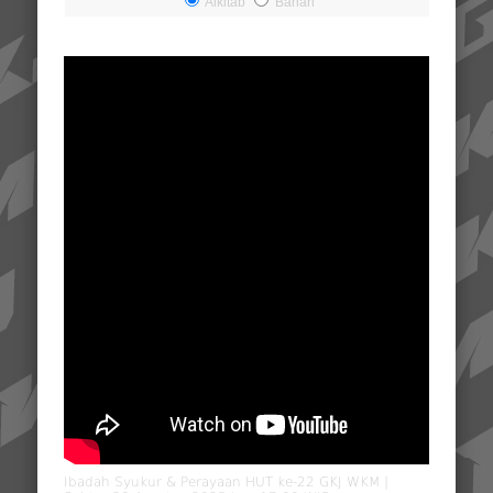
Alkitab
Bahan
Ibadah Syukur & Perayaan HUT ke-22 GKJ WKM |