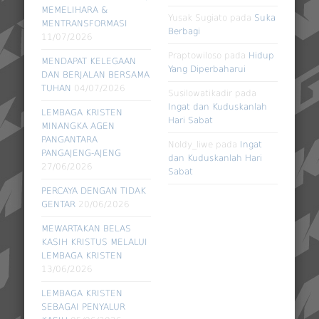
MEMELIHARA &
Yusak Sugiato
pada
Suka
MENTRANSFORMASI
Berbagi
11/07/2026
Praptowiloso
pada
Hidup
MENDAPAT KELEGAAN
Yang Diperbaharui
DAN BERJALAN BERSAMA
TUHAN
04/07/2026
Susilowatikadir
pada
Ingat dan Kuduskanlah
LEMBAGA KRISTEN
Hari Sabat
MINANGKA AGEN
PANGANTARA
Noldy_liwe
pada
Ingat
PANGAJENG-AJENG
dan Kuduskanlah Hari
27/06/2026
Sabat
PERCAYA DENGAN TIDAK
GENTAR
20/06/2026
MEWARTAKAN BELAS
KASIH KRISTUS MELALUI
LEMBAGA KRISTEN
13/06/2026
LEMBAGA KRISTEN
SEBAGAI PENYALUR