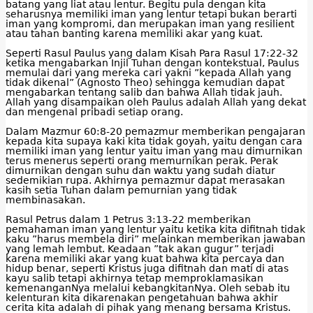
batang yang liat atau lentur. Begitu pula dengan kita
seharusnya memiliki iman yang lentur tetapi bukan berarti
iman yang kompromi, dan merupakan iman yang resilient
atau tahan banting karena memiliki akar yang kuat.
Seperti Rasul Paulus yang dalam Kisah Para Rasul 17:22-32
ketika mengabarkan Injil Tuhan dengan kontekstual, Paulus
memulai dari yang mereka cari yakni ”kepada Allah yang
tidak dikenal” (Agnosto Theo) sehingga kemudian dapat
mengabarkan tentang salib dan bahwa Allah tidak jauh.
Allah yang disampaikan oleh Paulus adalah Allah yang dekat
dan mengenal pribadi setiap orang.
Dalam Mazmur 60:8-20 pemazmur memberikan pengajaran
kepada kita supaya kaki kita tidak goyah, yaitu dengan cara
memiliki iman yang lentur yaitu iman yang mau dimurnikan
terus menerus seperti orang memurnikan perak. Perak
dimurnikan dengan suhu dan waktu yang sudah diatur
sedemikian rupa. Akhirnya pemazmur dapat merasakan
kasih setia Tuhan dalam pemurnian yang tidak
membinasakan.
Rasul Petrus dalam 1 Petrus 3:13-22 memberikan
pemahaman iman yang lentur yaitu ketika kita difitnah tidak
kaku ”harus membela diri” melainkan memberikan jawaban
yang lemah lembut. Keadaan ”tak akan gugur” terjadi
karena memiliki akar yang kuat bahwa kita percaya dan
hidup benar, seperti Kristus juga difitnah dan mati di atas
kayu salib tetapi akhirnya tetap memproklamasikan
kemenanganNya melalui kebangkitanNya. Oleh sebab itu
kelenturan kita dikarenakan pengetahuan bahwa akhir
cerita kita adalah di pihak yang menang bersama Kristus.