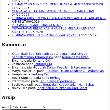
18/07/2026
FIRMAN YANG MENCIPTA, MEMELIHARA & MENTRANSFORMASI
11/07/2026
MENDAPAT KELEGAAN DAN BERJALAN BERSAMA TUHAN
04/07/2026
LEMBAGA KRISTEN MINANGKA AGEN PANGANTARA PANGAJENG-
AJENG
27/06/2026
PERCAYA DENGAN TIDAK GENTAR
20/06/2026
MEWARTAKAN BELAS KASIH KRISTUS MELALUI LEMBAGA
KRISTEN
13/06/2026
LEMBAGA KRISTEN SEBAGAI PENYALUR KASIH
05/06/2026
Komentar
Kitab-kitab Suci Kristiani; apa & bagaimana isinya |
pendalamanalkitab4muslim
pada
Nama-nama Kitab
Elisanta
pada
Tentang GKJ
kristanto
pada
Tentang GKJ
Elisanta
pada
Hiduplah Dalam Keadilan & Perdamaian
Maryo Manjaruni
pada
Hiduplah Dalam Keadilan & Perdamaian
Yoseph
pada
Tentang Kami
Yusak Sugiato
pada
Suka Berbagi
Praptowiloso
pada
Hidup Yang Diperbaharui
Susilowatikadir
pada
Ingat dan Kuduskanlah Hari Sabat
Noldy_liwe
pada
Ingat dan Kuduskanlah Hari Sabat
Arsip
Arsip