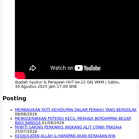
Ibadah Syukur & Perayaan HUT ke-22 GKJ WKM | Sabtu,
30 Agustus 2025 jam 17.00 WIB
Posting
MEMBAGIKAN ROTI KEHIDUPAN DALAM PERAHU YANG BERGOLAK
08/08/2026
MENGGERAKKAN POTENSI KECIL MENJADI BERDAMPAK BESAR
BAGI BANGSA
01/08/2026
MIWITI SAKING PERKAWIS INGKANG ALIT UTAWI PRASAJA
25/07/2026
KEDAULATAN ALLAH & HARAPAN AKAN KERAJAAN-NYA