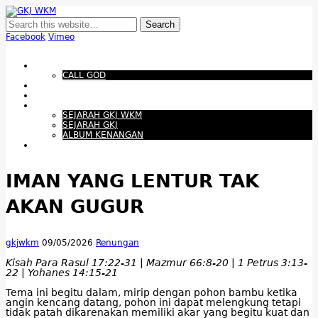
GKJ WKM
Membangun Gereja Kokoh melalui Pelayanan Holistik, Teknologi, dan
Budaya Apresiatif
Facebook
Vimeo
Show Navigation
Hide Navigation
Beranda
CALL GOD
Bacaan Hari ini
Santapan Harian
Tentang Kami
SEJARAH GKJ WKM
SEJARAH GKJ
ALBUM KENANGAN
Warta Gereja
IMAN YANG LENTUR TAK
AKAN GUGUR
gkjwkm
09/05/2026
Renungan
Kisah Para Rasul 17:22-31 | Mazmur 66:8-20 | 1 Petrus 3:13-
22 | Yohanes 14:15-21
Tema ini begitu dalam, mirip dengan pohon bambu ketika
angin kencang datang, pohon ini dapat melengkung tetapi
tidak patah dikarenakan memiliki akar yang begitu kuat dan