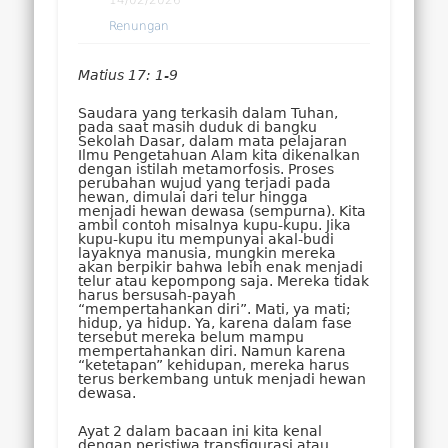
Renungan
Matius 17: 1-9
Saudara yang terkasih dalam Tuhan,
pada saat masih duduk di bangku
Sekolah Dasar, dalam mata pelajaran
Ilmu Pengetahuan Alam kita dikenalkan
dengan istilah metamorfosis. Proses
perubahan wujud yang terjadi pada
hewan, dimulai dari telur hingga
menjadi hewan dewasa (sempurna). Kita
ambil contoh misalnya kupu-kupu. Jika
kupu-kupu itu mempunyai akal-budi
layaknya manusia, mungkin mereka
akan berpikir bahwa lebih enak menjadi
telur atau kepompong saja. Mereka tidak
harus bersusah-payah
“mempertahankan diri”. Mati, ya mati;
hidup, ya hidup. Ya, karena dalam fase
tersebut mereka belum mampu
mempertahankan diri. Namun karena
“ketetapan” kehidupan, mereka harus
terus berkembang untuk menjadi hewan
dewasa.
Ayat 2 dalam bacaan ini kita kenal
dengan peristiwa transfigurasi atau