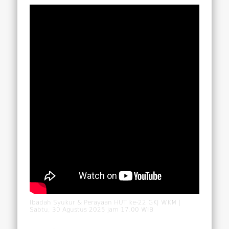
Ibadah Syukur & Perayaan HUT ke-22 GKJ WKM |
Sabtu, 30 Agustus 2025 jam 17.00 WIB