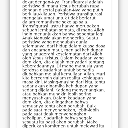
dekat dengan-Nya. Transfigurasi adalah
peristiwa di mana Yesus berubah rupa
dengan disertai pakaian-Nya yang putih
berkilau-kilauan. Peristiwa transfigurasi
mengajak umat untuk tidak berlarut
dalam romantisme sekejap saja.
Transfigurasi justru hanya merupakan
sebuah jembatan semata, di mana Allah
ingin menunjukkan bahwa sebentar lagi
Anak Manusia akan menderita. Suatu
peristiwa yang mengubah dunia
selamanya, dari hidup dalam kuasa dosa
dan ancaman maut, menjadi kehidupan
yang anugerahi keselamatan dari Allah
oleh Yesus Kristus. Dalam keadaan yang
demikian, kita diajak menyadari tentang
keberadaannya. Di mana manusia yang
berdosa disadarkan untuk bersedia
diubahkan melalui kemuliaan Allah. Mari
kita bercermin dalam realita kehidupan
masa kini. Masing-masing dari kita, tentu
sadar akan dinamika kehidupan yang
sedang dijalani. Kadang menyenangkan,
atau bahkan mungkin lebih sering
menyusahkan. Dalam keadaan yang
demikian, kita diingatkan bahwa
semuanya tentu akan berubah. Baik
pada saat menyenangkan, lebih-lebih
pada saat tidak menyenangkan
sekalipun. Sadarilah bahwa segala
sesuatu itu pasti akan berubah. Maka
diperlukan komitmen untuk melewati itu