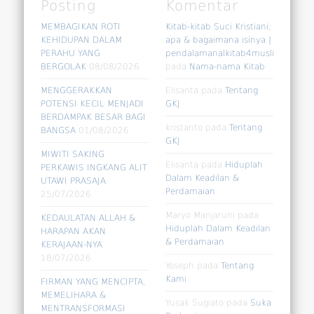
Posting
Komentar
MEMBAGIKAN ROTI
Kitab-kitab Suci Kristiani;
KEHIDUPAN DALAM
apa & bagaimana isinya |
PERAHU YANG
pendalamanalkitab4muslim
BERGOLAK
08/08/2026
pada
Nama-nama Kitab
MENGGERAKKAN
Elisanta
pada
Tentang
POTENSI KECIL MENJADI
GKJ
BERDAMPAK BESAR BAGI
kristanto
pada
Tentang
BANGSA
01/08/2026
GKJ
MIWITI SAKING
Elisanta
pada
Hiduplah
PERKAWIS INGKANG ALIT
Dalam Keadilan &
UTAWI PRASAJA
Perdamaian
25/07/2026
Maryo Manjaruni
pada
KEDAULATAN ALLAH &
Hiduplah Dalam Keadilan
HARAPAN AKAN
& Perdamaian
KERAJAAN-NYA
18/07/2026
Yoseph
pada
Tentang
Kami
FIRMAN YANG MENCIPTA,
MEMELIHARA &
Yusak Sugiato
pada
Suka
MENTRANSFORMASI