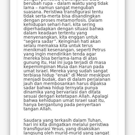
berubah rupa – dalam waktu yang tidak
lama – namun sangat mengubah
suasana. Peristiwa transfigurasi tentu
tidak serta-merta bisa disandingkan
dengan proses metamorfosis. Dalam
kehidupan sehari-hari, kita sering
diperhadapkan dengan situasi bahwa
dalam keadaan tertentu yang
menyenangkan, kita enggan untuk
“segera sadar”. Keinginan hati akan
selalu memaksa kita untuk terus
menikmati kesenangan, seperti Petrus
yang ingin mendirikan tenda agar
mereka bisa berlama-lama di atas
gunung itu. Hal ini juga terjadi di masa
kepemimpinan Musa dan Harun pada
umat Israel. Mereka yang sudah sangat
terbiasa hidup “enak” di Mesir meskipun
menjadi budak, dan di dalam perjalanan
jauh dan membosankan harus dipaksa
sadar bahwa hidup ternyata punya
dinamika yang bervariasi dan ditata
sesuai dengan ketetapan Allah. Apalagi
bahwa kehidupan umat Israel saat itu,
hanya bergantung pada penyertaan
tangan Allah.
Saudara yang terkasih dalam Tuhan,
hari ini kita diingatkan melalui peristiwa
transfigurasi Yesus, yang disaksikan
langsung oleh murid-murid yang sangat