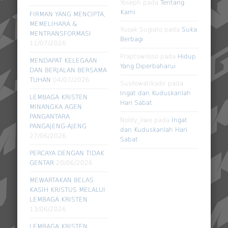
Yoseph
pada
Tentang
Kami
FIRMAN YANG MENCIPTA,
MEMELIHARA &
Yusak Sugiato
pada
Suka
MENTRANSFORMASI
Berbagi
11/07/2026
Praptowiloso
pada
Hidup
MENDAPAT KELEGAAN
Yang Diperbaharui
DAN BERJALAN BERSAMA
TUHAN
04/07/2026
Susilowatikadir
pada
Ingat dan Kuduskanlah
LEMBAGA KRISTEN
Hari Sabat
MINANGKA AGEN
PANGANTARA
Noldy_liwe
pada
Ingat
PANGAJENG-AJENG
dan Kuduskanlah Hari
27/06/2026
Sabat
PERCAYA DENGAN TIDAK
GENTAR
20/06/2026
MEWARTAKAN BELAS
KASIH KRISTUS MELALUI
LEMBAGA KRISTEN
13/06/2026
LEMBAGA KRISTEN