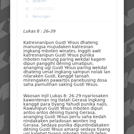
gkjwkm
20/06/2025
Renungan
Lukas 8 : 26-39
Katresnanipun Gusti Yésus dhateng
manungsa mujudaken katresnan
ingkang mboten winates. Inggih awit
katresnanipun Gusti Yésus punika
mboten namung paring wekdal kagem
dipun panggihi déning umatipun,
ananging ugi Gusti Yésus paring wekdal
dhateng umat ingkang sampun nolak lan
nilaraken Gusti, kanggé tansah
mirengaken pawartos panebusing dosa
saha pamulihan saking Gusti Yésus.
Waosan Injil Lukas 8: 26-29 nyariosaken
kawontenan ing tlatah Gerasa ingkang
kanggé para tiyang Yahudi punika najis.
Rawuhipun Gusti Yésus mboten dipun
antos-antos déning tiyang Gerasa,
ananging Gusti Yésus perlu saha kedah
nindakaken peladosan wonten ing
Gerasa. Sedaya punika dipuntindakaken
déning Gusti Yésus amargi sedaya tiyang
ugi kalebet tiyang mboten Yahudi tetep