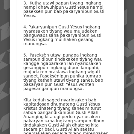
3. Kutha utawi papan tiyang ingkang
nampi dhawuhipun Gusti Yésus nampi
paseksènipun bab pakaryanipun Gusti
Yesus.
4. Pakaryanipun Gusti Yésus ingkang
nyarasaken tiyang wau mujudaken
panguwaos saha pakaryanipun Gusti
Yésus ingkang mulihaken gesang
manungsa.
5. Paseksèn utawi punapa ingkang
sampun dipun tindakaken tiyang wau
kanggé ngabaraken lan nyariosaken
gesangipun ingkang dipun lampahi,
mujudaken prastawa ingkang wigati
sanget. Paseksènipun punika tumrap
tiyang kathah utawi tiyang sanès, bab
pakaryanipun Gusti Yésus wonten
pagesanganipun manungsa.
Kita kedah saged nyariosaken bab
kapitadosan dhumateng Gusti Yésus
Kristus dhateng tiyang sanès miturut
sabda pangandikanipun Gusti Allah.
Ananging kita ugi perlu nyariosaken
pakaryan saha ingkang sampun dipun
tindakaken Gusti Allah dhateng kita
sacara pribadi. Gusti Allah saèstu
ngersakaken sedaya tiyang mirengaken