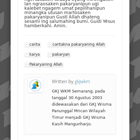
lan ngraosaken pakaryanipun ugi
kalebet ngagem umat pepilihanipun
minangka utusan martosaken
pakaryanipun Gusti Allah dhateng
sesami ing salumahing bumi. Gusti Yésus
hamberkahi. Amin.
carita
caritakna pakaryaning Allah
karya
pakaryan
Pakaryaning Allah
Written by
gkjwkm
GKJ WKM Semarang, pada
tanggal 30 Agustus 2003
didewasakan dari GKJ Wisma
Panunggal Mrican Wilayah
Timur menjadi GKJ Wisma
Kasih Mangunharjo.