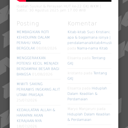
Ibadah Syukur & Perayaan HUT ke-22 GKJ WKM |
Sabtu, 30 Agustus 2025 jam 17.00 WIB
Posting
Komentar
MEMBAGIKAN ROTI
Kitab-kitab Suci Kristiani;
KEHIDUPAN DALAM
apa & bagaimana isinya |
PERAHU YANG
pendalamanalkitab4muslim
BERGOLAK
08/08/2026
pada
Nama-nama Kitab
MENGGERAKKAN
Elisanta
pada
Tentang
POTENSI KECIL MENJADI
GKJ
BERDAMPAK BESAR BAGI
kristanto
pada
Tentang
BANGSA
01/08/2026
GKJ
MIWITI SAKING
Elisanta
pada
Hiduplah
PERKAWIS INGKANG ALIT
Dalam Keadilan &
UTAWI PRASAJA
Perdamaian
25/07/2026
Maryo Manjaruni
pada
KEDAULATAN ALLAH &
Hiduplah Dalam Keadilan
HARAPAN AKAN
& Perdamaian
KERAJAAN-NYA
18/07/2026