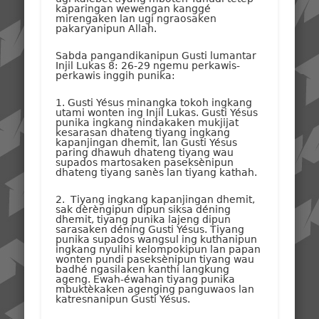
kaparingan wewengan kanggé
mirengaken lan ugi ngraosaken
pakaryanipun Allah.
Sabda pangandikanipun Gusti lumantar
Injil Lukas 8: 26-29 ngemu perkawis-
perkawis inggih punika:
1. Gusti Yésus minangka tokoh ingkang
utami wonten ing Injil Lukas. Gusti Yésus
punika ingkang nindakaken mukjijat
kesarasan dhateng tiyang ingkang
kapanjingan dhemit, lan Gusti Yésus
paring dhawuh dhateng tiyang wau
supados martosaken paseksènipun
dhateng tiyang sanès lan tiyang kathah.
2. Tiyang ingkang kapanjingan dhemit,
sak dèrèngipun dipun siksa déning
dhemit, tiyang punika lajeng dipun
sarasaken déning Gusti Yésus. Tiyang
punika supados wangsul ing kuthanipun
ingkang nyulihi kelompokipun lan papan
wonten pundi paseksènipun tiyang wau
badhé ngasilaken kanthi langkung
ageng. Ewah-éwahan tiyang punika
mbuktèkaken agenging panguwaos lan
katresnanipun Gusti Yésus.