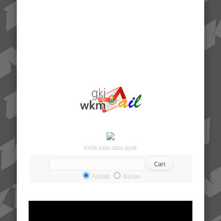
Ketik kata atau ayat:
Alkitab
Bahan