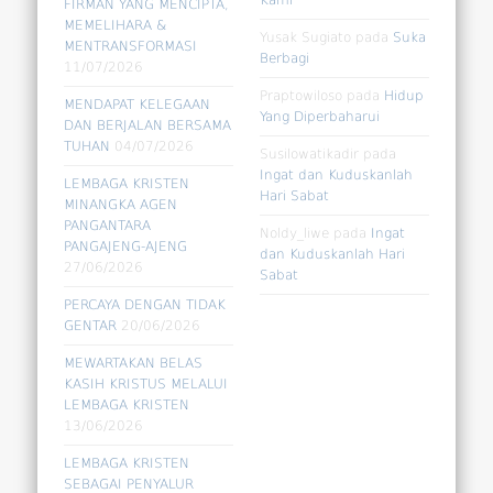
FIRMAN YANG MENCIPTA,
MEMELIHARA &
Yusak Sugiato
pada
Suka
MENTRANSFORMASI
Berbagi
11/07/2026
Praptowiloso
pada
Hidup
MENDAPAT KELEGAAN
Yang Diperbaharui
DAN BERJALAN BERSAMA
TUHAN
04/07/2026
Susilowatikadir
pada
Ingat dan Kuduskanlah
LEMBAGA KRISTEN
Hari Sabat
MINANGKA AGEN
PANGANTARA
Noldy_liwe
pada
Ingat
PANGAJENG-AJENG
dan Kuduskanlah Hari
27/06/2026
Sabat
PERCAYA DENGAN TIDAK
GENTAR
20/06/2026
MEWARTAKAN BELAS
KASIH KRISTUS MELALUI
LEMBAGA KRISTEN
13/06/2026
LEMBAGA KRISTEN
SEBAGAI PENYALUR