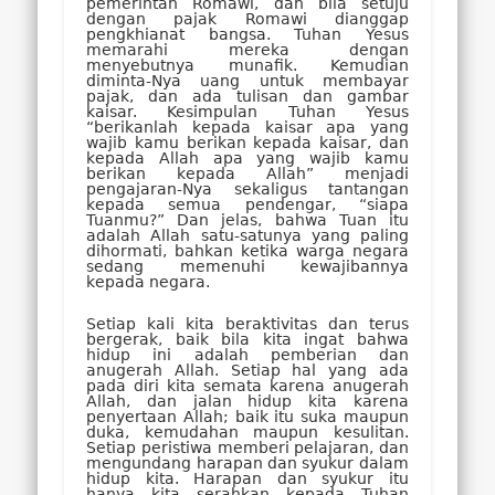
pemerintah Romawi, dan bila setuju
dengan pajak Romawi dianggap
pengkhianat bangsa. Tuhan Yesus
memarahi mereka dengan
menyebutnya munafik. Kemudian
diminta-Nya uang untuk membayar
pajak, dan ada tulisan dan gambar
kaisar. Kesimpulan Tuhan Yesus
“berikanlah kepada kaisar apa yang
wajib kamu berikan kepada kaisar, dan
kepada Allah apa yang wajib kamu
berikan kepada Allah” menjadi
pengajaran-Nya sekaligus tantangan
kepada semua pendengar, “siapa
Tuanmu?” Dan jelas, bahwa Tuan itu
adalah Allah satu-satunya yang paling
dihormati, bahkan ketika warga negara
sedang memenuhi kewajibannya
kepada negara.
Setiap kali kita beraktivitas dan terus
bergerak, baik bila kita ingat bahwa
hidup ini adalah pemberian dan
anugerah Allah. Setiap hal yang ada
pada diri kita semata karena anugerah
Allah, dan jalan hidup kita karena
penyertaan Allah; baik itu suka maupun
duka, kemudahan maupun kesulitan.
Setiap peristiwa memberi pelajaran, dan
mengundang harapan dan syukur dalam
hidup kita. Harapan dan syukur itu
hanya kita serahkan kepada Tuhan