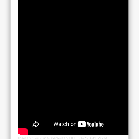
Ibadah Syukur & Perayaan HUT ke-22 GKJ WKM |