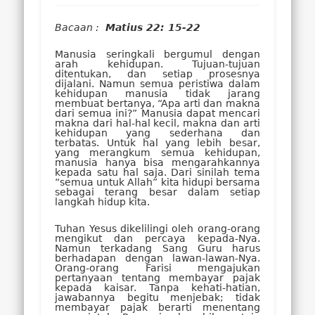
Bacaan :
Matius 22: 15-22
Manusia seringkali bergumul dengan
arah kehidupan. Tujuan-tujuan
ditentukan, dan setiap prosesnya
dijalani. Namun semua peristiwa dalam
kehidupan manusia tidak jarang
membuat bertanya, “Apa arti dan makna
dari semua ini?” Manusia dapat mencari
makna dari hal-hal kecil, makna dan arti
kehidupan yang sederhana dan
terbatas. Untuk hal yang lebih besar,
yang merangkum semua kehidupan,
manusia hanya bisa mengarahkannya
kepada satu hal saja. Dari sinilah tema
“semua untuk Allah” kita hidupi bersama
sebagai terang besar dalam setiap
langkah hidup kita.
Tuhan Yesus dikelilingi oleh orang-orang
mengikut dan percaya kepada-Nya.
Namun terkadang Sang Guru harus
berhadapan dengan lawan-lawan-Nya.
Orang-orang Farisi mengajukan
pertanyaan tentang membayar pajak
kepada kaisar. Tanpa kehati-hatian,
jawabannya begitu menjebak; tidak
membayar pajak berarti menentang