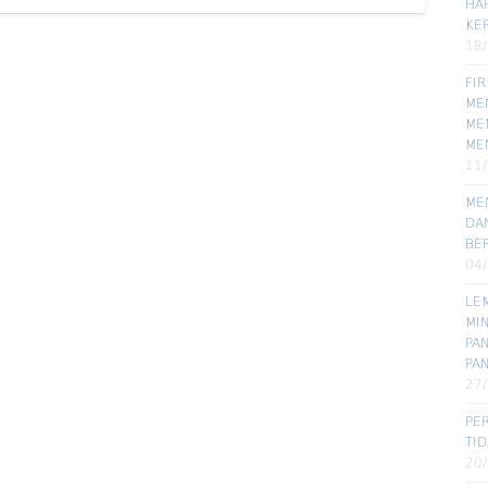
HA
KE
18
FI
MEN
ME
ME
11
ME
DA
BE
04
LE
MI
PA
PA
27
PE
TI
20