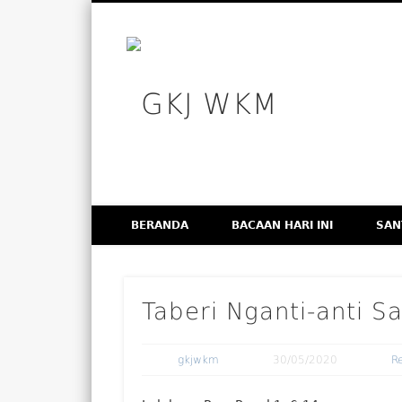
GKJ WK
Facebook
Vimeo
Membangun Gereja Kokoh melalui Pelayanan Holistik, T
BERANDA
BACAAN HARI INI
SAN
Taberi Nganti-anti S
gkjwkm
30/05/2020
R