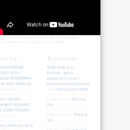
dah Syukur & Perayaan HUT ke-22 GKJ WKM |
tu, 30 Agustus 2025 jam 17.00 WIB
osting
Komentar
NGGERAKKAN
Kitab-kitab Suci
ENSI KECIL
Kristiani; apa &
NJADI BERDAMPAK
bagaimana isinya |
SAR BAGI BANGSA
pendalamanalkitab4muslim
/08/2026
pada
Nama-nama Kitab
ITI SAKING
Elisanta
pada
Tentang
RKAWIS INGKANG
GKJ
T UTAWI PRASAJA
kristanto
pada
Tentang
/07/2026
GKJ
DAULATAN ALLAH &
Elisanta
pada
Hiduplah