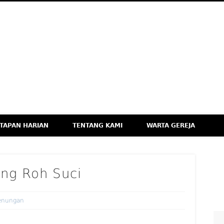
M
eknologi, dan Budaya Apresiatif
TAPAN HARIAN
TENTANG KAMI
WARTA GEREJA
ang Roh Suci
enungan