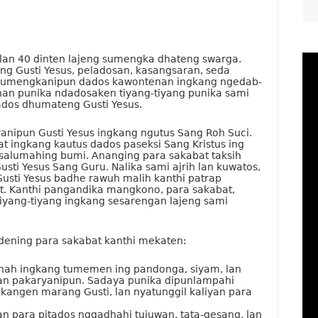
lan 40 dinten lajeng sumengka dhateng swarga.
g Gusti Yesus, peladosan, kasangsaran, seda
an sumengkanipun dados kawontenan ingkang ngedab-
nan punika ndadosaken tiyang-tiyang punika sami
tados dhumateng Gusti Yesus.
anipun Gusti Yesus ingkang ngutus Sang Roh Suci.
t ingkang kautus dados paseksi Sang Kristus ing
 salumahing bumi. Ananging para sakabat taksih
sti Yesus Sang Guru. Nalika sami ajrih lan kuwatos,
Gusti Yesus badhe rawuh malih kanthi patrap
at. Kanthi pangandika mangkono, para sakabat,
 tiyang-tiyang ingkang sesarengan lajeng sami
 dening para sakabat kanthi mekaten:
anah ingkang tumemen ing pandonga, siyam, lan
an pakaryanipun. Sadaya punika dipunlampahi
kangen marang Gusti, lan nyatunggil kaliyan para
n para pitados nggadhahi tujuwan, tata-gesang, lan