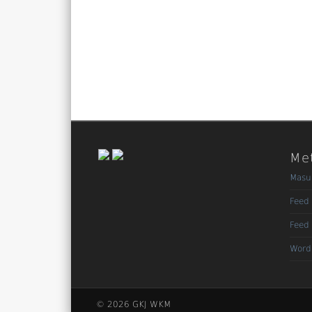
Me
Masu
Feed 
Feed
Word
© 2026 GKJ WKM