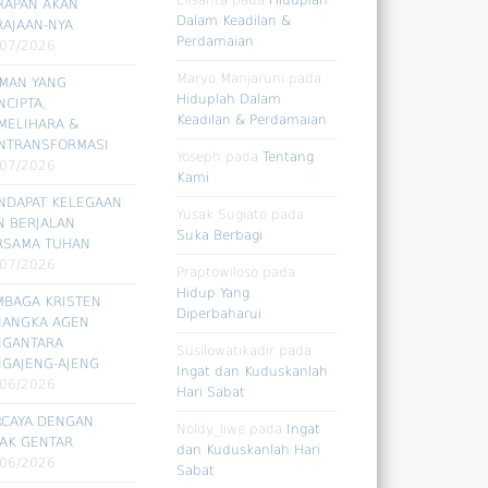
RAPAN AKAN
Dalam Keadilan &
RAJAAN-NYA
Perdamaian
/07/2026
Maryo Manjaruni
pada
RMAN YANG
Hiduplah Dalam
CIPTA,
Keadilan & Perdamaian
MELIHARA &
NTRANSFORMASI
Yoseph
pada
Tentang
/07/2026
Kami
NDAPAT KELEGAAN
Yusak Sugiato
pada
N BERJALAN
Suka Berbagi
RSAMA TUHAN
/07/2026
Praptowiloso
pada
Hidup Yang
MBAGA KRISTEN
Diperbaharui
NANGKA AGEN
NGANTARA
Susilowatikadir
pada
NGAJENG-AJENG
Ingat dan Kuduskanlah
/06/2026
Hari Sabat
RCAYA DENGAN
Noldy_liwe
pada
Ingat
DAK GENTAR
dan Kuduskanlah Hari
/06/2026
Sabat