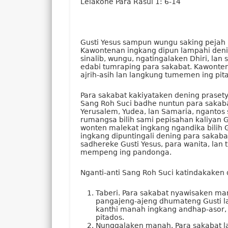
Lelakone Para Rasul 1: 6-14
Gusti Yesus sampun wungu saking pejah 
Kawontenan ingkang dipun lampahi denin
sinalib, wungu, ngatingalaken Dhiri, l
edabi tumraping para sakabat. Kawonte
ajrih-asih lan langkung tumemen ing pi
Para sakabat kakiyataken dening prasety
Sang Roh Suci badhe nuntun para sakaba
Yerusalem, Yudea, lan Samaria, ngantos
rumangsa bilih sami pepisahan kaliyan Gu
wonten malekat ingkang ngandika bilih 
ingkang dipuntingali dening para sakab
sadhereke Gusti Yesus, para wanita, lan
mempeng ing pandonga.
Nganti-anti Sang Roh Suci katindakaken
Taberi. Para sakabat nyawisaken m
pangajeng-ajeng dhumateng Gusti l
kanthi manah ingkang andhap-asor, 
pitados.
Nunggalaken manah. Para sakabat la