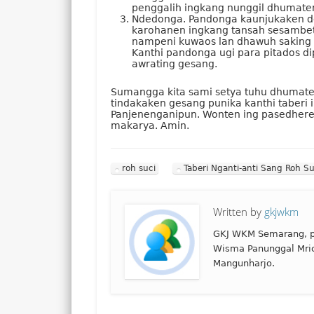
penggalih ingkang nunggil dhumaten
Ndedonga. Pandonga kaunjukaken de
karohanen ingkang tansah sesambeta
nampeni kuwaos lan dhawuh saking 
Kanthi pandonga ugi para pitados d
awrating gesang.
Sumangga kita sami setya tuhu dhumaten
tindakaken gesang punika kanthi taberi
Panjenenganipun. Wonten ing pasedhere
makarya. Amin.
roh suci
Taberi Nganti-anti Sang Roh Su
Written by
gkjwkm
GKJ WKM Semarang, p
Wisma Panunggal Mri
Mangunharjo.