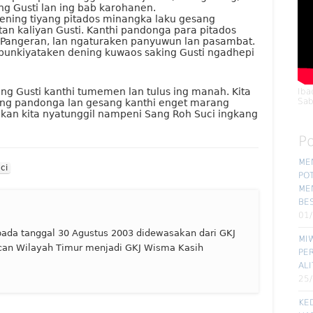
g Gusti lan ing bab karohanen.
ning tiyang pitados minangka laku gesang
n kaliyan Gusti. Kanthi pandonga para pitados
Pangeran, lan ngaturaken panyuwun lan pasambat.
ipunkiyataken dening kuwaos saking Gusti ngadhepi
g Gusti kanthi tumemen lan tulus ing manah. Kita
Iba
Sab
 ing pandonga lan gesang kanthi enget marang
kan kita nyatunggil nampeni Sang Roh Suci ingkang
P
ME
ci
POT
ME
BE
01
ada tanggal 30 Agustus 2003 didewasakan dari GKJ
MIW
can Wilayah Timur menjadi GKJ Wisma Kasih
PE
ALI
25
KE