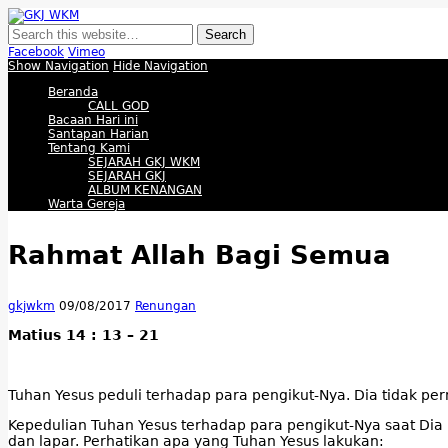
GKJ WKM
Membangun Gereja Kokoh melalui Pelayanan Holistik, Teknologi, dan Buda
Facebook
Vimeo
Show Navigation
Hide Navigation
Beranda
CALL GOD
Bacaan Hari ini
Santapan Harian
Tentang Kami
SEJARAH GKJ WKM
SEJARAH GKJ
ALBUM KENANGAN
Warta Gereja
Rahmat Allah Bagi Semua
gkjwkm
09/08/2017
Renungan
Matius 14 : 13 – 21
Tuhan Yesus peduli terhadap para pengikut-Nya. Dia tidak 
Kepedulian Tuhan Yesus terhadap para pengikut-Nya saat Di
dan lapar. Perhatikan apa yang Tuhan Yesus lakukan: