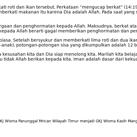
ti roti dan ikan tersebut. Perkataan “mengucap berkat” (14:19
erkati makanan itu karena Dia adalah Allah. Pada saat yang
aan dan penghormatan kepada Allah. Maksudnya, berkat atas 
 kepada Allah berarti gagal memberikan penghormatan dan pe
biasa. Setelah bersyukur dan memberkati lima roti dan dua i
ak-anak), potongan-potongan sisa yang dikumpulkan adalah 12 
susahan kita dan Dia siap menolong kita. Marilah kita belaja
tidak Allah berikan kepada kita. Iman adalah dasar dari kekua
KJ Wisma Panunggal Mrican Wilayah Timur menjadi GKJ Wisma Kasih Mang