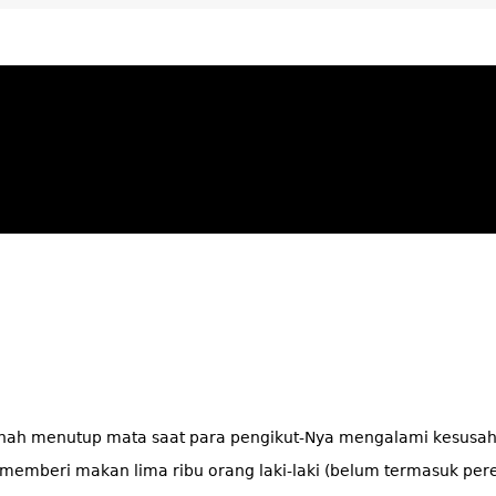
ya Apresiatif
pernah menutup mata saat para pengikut-Nya mengalami kesusa
a memberi makan lima ribu orang laki-laki (belum termasuk p