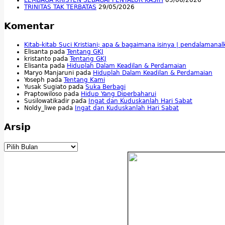
LEMBAGA KRISTEN SEBAGAI PENYALUR KASIH
05/06/2026
TRINITAS TAK TERBATAS
29/05/2026
Komentar
Kitab-kitab Suci Kristiani; apa & bagaimana isinya | pendalamana
Elisanta
pada
Tentang GKJ
kristanto
pada
Tentang GKJ
Elisanta
pada
Hiduplah Dalam Keadilan & Perdamaian
Maryo Manjaruni
pada
Hiduplah Dalam Keadilan & Perdamaian
Yoseph
pada
Tentang Kami
Yusak Sugiato
pada
Suka Berbagi
Praptowiloso
pada
Hidup Yang Diperbaharui
Susilowatikadir
pada
Ingat dan Kuduskanlah Hari Sabat
Noldy_liwe
pada
Ingat dan Kuduskanlah Hari Sabat
Arsip
Arsip