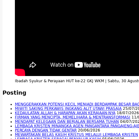
Ibadah Syukur & Perayaan HUT ke-22 GKJ WKM | Sabtu, 30 Agus
Posting
MENGGERAKKAN POTENSI KECIL MENJADI BERDAMPAK BESAR BA
MIWITI SAKING PERKAWIS INGKANG ALIT UTAWI PRASAJA
25/07/2
KEDAULATAN ALLAH & HARAPAN AKAN KERAJAAN-NYA
18/07/2026
FIRMAN YANG MENCIPTA, MEMELIHARA & MENTRANSFORMASI
11/
MENDAPAT KELEGAAN DAN BERJALAN BERSAMA TUHAN
04/07/20
LEMBAGA KRISTEN MINANGKA AGEN PANGANTARA PANGAJENG-AJ
PERCAYA DENGAN TIDAK GENTAR
20/06/2026
MEWARTAKAN BELAS KASIH KRISTUS MELALUI LEMBAGA KRISTEN