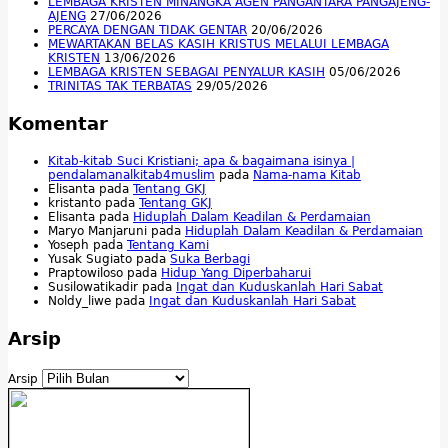
LEMBAGA KRISTEN MINANGKA AGEN PANGANTARA PANGAJENG-
AJENG
27/06/2026
PERCAYA DENGAN TIDAK GENTAR
20/06/2026
MEWARTAKAN BELAS KASIH KRISTUS MELALUI LEMBAGA
KRISTEN
13/06/2026
LEMBAGA KRISTEN SEBAGAI PENYALUR KASIH
05/06/2026
TRINITAS TAK TERBATAS
29/05/2026
Komentar
Kitab-kitab Suci Kristiani; apa & bagaimana isinya |
pendalamanalkitab4muslim
pada
Nama-nama Kitab
Elisanta
pada
Tentang GKJ
kristanto
pada
Tentang GKJ
Elisanta
pada
Hiduplah Dalam Keadilan & Perdamaian
Maryo Manjaruni
pada
Hiduplah Dalam Keadilan & Perdamaian
Yoseph
pada
Tentang Kami
Yusak Sugiato
pada
Suka Berbagi
Praptowiloso
pada
Hidup Yang Diperbaharui
Susilowatikadir
pada
Ingat dan Kuduskanlah Hari Sabat
Noldy_liwe
pada
Ingat dan Kuduskanlah Hari Sabat
Arsip
Arsip