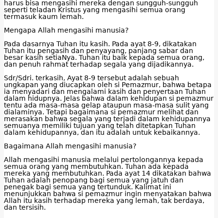
harus bisa mengasihi mereka dengan sungguh-sungguh
seperti teladan Kristus yang mengasihi semua orang
termasuk kaum lemah.
Mengapa Allah mengasihi manusia?
Pada dasarnya Tuhan itu kasih. Pada ayat 8-9, dikatakan
Tuhan itu pengasih dan penyayang, panjang sabar dan
besar kasih setiaNya. Tuhan itu baik kepada semua orang,
dan penuh rahmat terhadap segala yang dijadikannya.
Sdr/Sdri. terkasih, Ayat 8-9 tersebut adalah sebuah
ungkapan yang diucapkan oleh si Pemazmur, bahwa betapa
ia menyadari dan mengalami kasih dan penyertaan Tuhan
dalam hidupnya. Jelas bahwa dalam kehidupan si pemazmur
tentu ada masa-masa gelap ataupun masa-masa sulit yang
dialaminya. Tetapi bagaimana si pemazmur melihat dan
merasakan bahwa segala yang terjadi dalam kehidupannya
semuanya memiliki tujuan yang telah ditetapkan Tuhan
dalam kehidupannya, dan itu adalah untuk kebaikannya.
Bagaimana Allah mengasihi manusia?
Allah mengasihi manusia melalui pertolongannya kepada
semua orang yang membutuhkan. Tuhan ada kepada
mereka yang membutuhkan. Pada ayat 14 dikatakan bahwa
Tuhan adalah penopang bagi semua yang jatuh dan
penegak bagi semua yang tertunduk. Kalimat ini
menunjukkan bahwa si pemazmur ingin menyatakan bahwa
Allah itu kasih terhadap mereka yang lemah, tak berdaya,
dan tersisih.