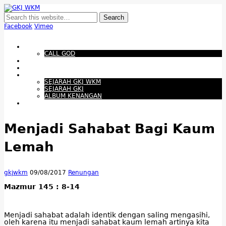
GKJ WKM
Membangun Gereja Kokoh melalui Pelayanan Holistik, Teknologi, dan
Budaya Apresiatif
Facebook
Vimeo
Show Navigation
Hide Navigation
Beranda
CALL GOD
Bacaan Hari ini
Santapan Harian
Tentang Kami
SEJARAH GKJ WKM
SEJARAH GKJ
ALBUM KENANGAN
Warta Gereja
Menjadi Sahabat Bagi Kaum
Lemah
gkjwkm
09/08/2017
Renungan
Mazmur 145 : 8-14
Menjadi sahabat adalah identik dengan saling mengasihi,
oleh karena itu menjadi sahabat kaum lemah artinya kita