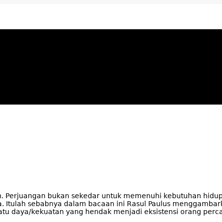
ya Apresiatif
 Perjuangan bukan sekedar untuk memenuhi kebutuhan hidup seh
. Itulah sebabnya dalam bacaan ini Rasul Paulus menggamba
u daya/kekuatan yang hendak menjadi eksistensi orang perc