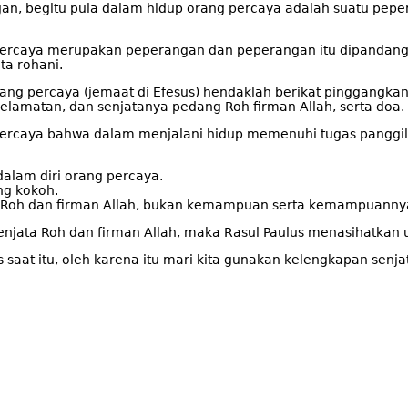
n, begitu pula dalam hidup orang percaya adalah suatu pepe
 percaya merupakan peperangan dan peperangan itu dipanda
a rohani.
ang percaya (jemaat di Efesus) hendaklah berikat pinggangkan
elamatan, dan senjatanya pedang Roh firman Allah, serta doa.
rcaya bahwa dalam menjalani hidup memenuhi tugas panggilan
alam diri orang percaya.
ng kokoh.
Roh dan firman Allah, bukan kemampuan serta kemampuannya 
njata Roh dan firman Allah, maka Rasul Paulus menasihatkan
us saat itu, oleh karena itu mari kita gunakan kelengkapan sen