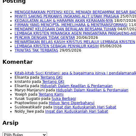
Posting
MENGGERAKKAN POTENSI KECIL MENJADI BERDAMPAK BESAR BA
MIWITI SAKING PERKAWIS INGKANG ALIT UTAWI PRASAJA
25/07/2
KEDAULATAN ALLAH & HARAPAN AKAN KERAJAAN-NYA
18/07/2026
FIRMAN YANG MENCIPTA, MEMELIHARA & MENTRANSFORMASI
11/
MENDAPAT KELEGAAN DAN BERJALAN BERSAMA TUHAN
04/07/20
LEMBAGA KRISTEN MINANGKA AGEN PANGANTARA PANGAJENG-AJ
PERCAYA DENGAN TIDAK GENTAR
20/06/2026
MEWARTAKAN BELAS KASIH KRISTUS MELALUI LEMBAGA KRISTEN
LEMBAGA KRISTEN SEBAGAI PENYALUR KASIH
05/06/2026
TRINITAS TAK TERBATAS
29/05/2026
Komentar
Kitab-kitab Suci Kristiani; apa & bagaimana isinya | pendalamana
Elisanta
pada
Tentang GKJ
kristanto
pada
Tentang GKJ
Elisanta
pada
Hiduplah Dalam Keadilan & Perdamaian
Maryo Manjaruni
pada
Hiduplah Dalam Keadilan & Perdamaian
Yoseph
pada
Tentang Kami
Yusak Sugiato
pada
Suka Berbagi
Praptowiloso
pada
Hidup Yang Diperbaharui
Susilowatikadir
pada
Ingat dan Kuduskanlah Hari Sabat
Noldy_liwe
pada
Ingat dan Kuduskanlah Hari Sabat
Arsip
Arsip