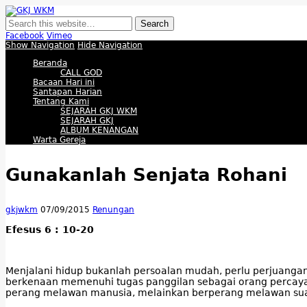
GKJ WKM
Membangun Gereja Kokoh melalui Pelayanan Holistik, Teknologi, dan Buda
Facebook
Vimeo
Show Navigation
Hide Navigation
Beranda
CALL GOD
Bacaan Hari ini
Santapan Harian
Tentang Kami
SEJARAH GKJ WKM
SEJARAH GKJ
ALBUM KENANGAN
Warta Gereja
Gunakanlah Senjata Rohani
gkjwkm
07/09/2015
Renungan
Efesus 6 : 10-20
Menjalani hidup bukanlah persoalan mudah, perlu perjuangan.
berkenaan memenuhi tugas panggilan sebagai orang percaya
perang melawan manusia, melainkan berperang melawan suat