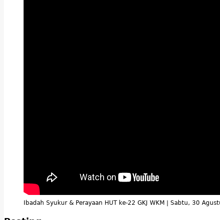
Ibadah Syukur & Perayaan HUT ke-22 GKJ WKM | Sabtu, 30 Agus